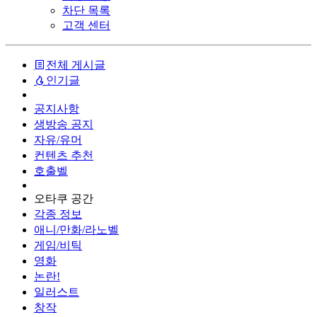
차단 목록
고객 센터
전체 게시글
인기글
공지사항
생방송 공지
자유/유머
컨텐츠 추천
호출벨
오타쿠 공간
각종 정보
애니/만화/라노벨
게임/비틱
영화
논란!
일러스트
창작