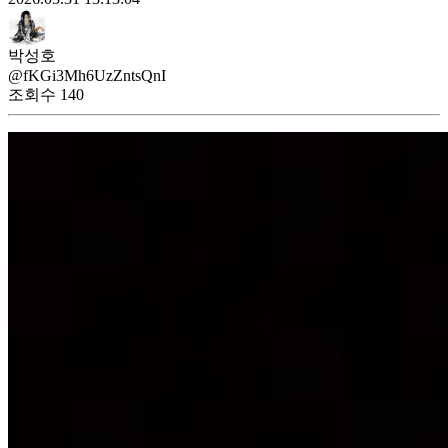
박성호
@fKGi3Mh6UzZntsQnI
조회수
140