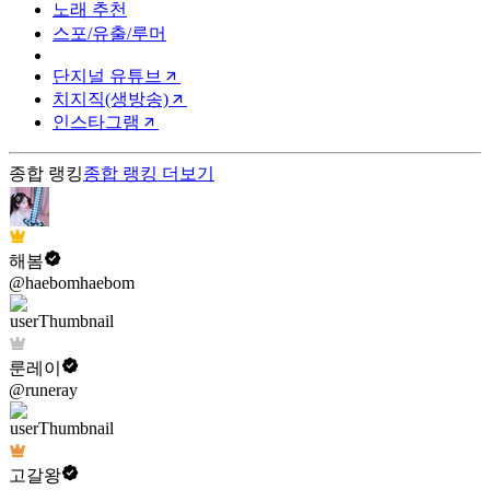
노래 추천
스포/유출/루머
단지널 유튜브
치지직(생방송)
인스타그램
종합 랭킹
종합 랭킹
더보기
해봄
@haebomhaebom
룬레이
@runeray
고갈왕