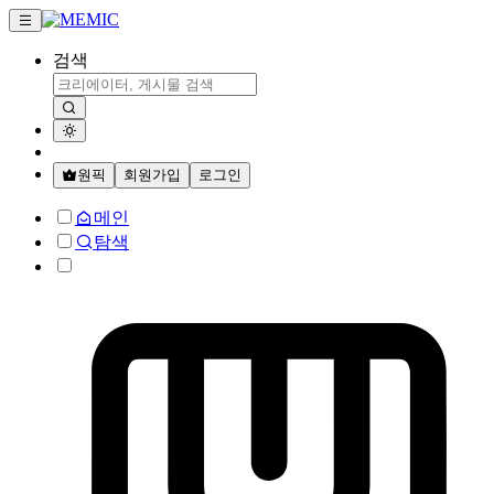
검색
원픽
회원가입
로그인
메인
탐색