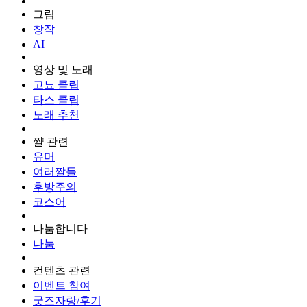
그림
창작
AI
영상 및 노래
고뇨 클립
타스 클립
노래 추천
쨜 관련
유머
여러짤들
후방주의
코스어
나눔합니다
나눔
컨텐츠 관련
이벤트 참여
굿즈자랑/후기