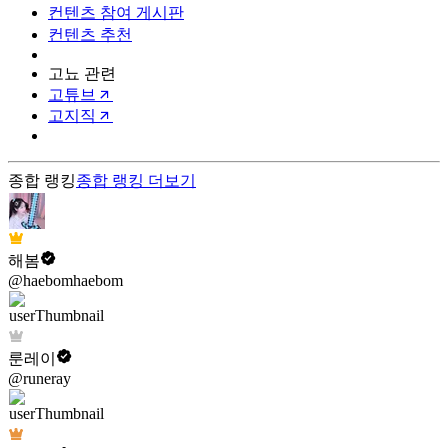
컨텐츠 참여 게시판
컨텐츠 추천
고뇨 관련
고튜브
고지직
종합 랭킹
종합 랭킹
더보기
해봄
@haebomhaebom
룬레이
@runeray