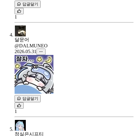
답글달기
1
달문어
@DALMUNEO
2026.05.31
답글달기
1
정실은시프티