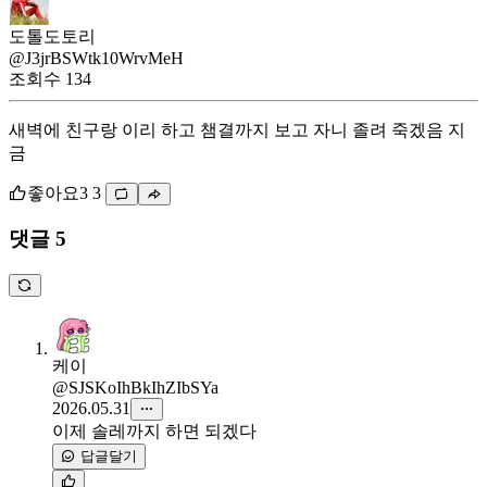
도톨도토리
@J3jrBSWtk10WrvMeH
조회수
134
새벽에 친구랑 이리 하고 챔결까지 보고 자니 졸려 죽겠음 지
금
좋아요
3
3
댓글 5
케이
@SJSKoIhBkIhZIbSYa
2026.05.31
이제 솔레까지 하면 되겠다
답글달기