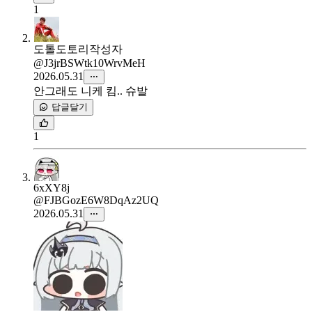
1
도톨도토리
작성자
@J3jrBSWtk10WrvMeH
2026.05.31
안그래도 니케 킴.. 슈발
답글달기
1
6xXY8j
@FJBGozE6W8DqAz2UQ
2026.05.31