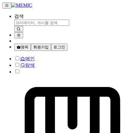
검색
원픽
회원가입
로그인
메인
탐색