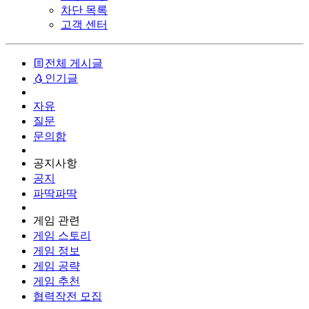
차단 목록
고객 센터
전체 게시글
인기글
자유
질문
문의함
공지사항
공지
파딱파딱
게임 관련
게임 스토리
게임 정보
게임 공략
게임 추천
협력작전 모집