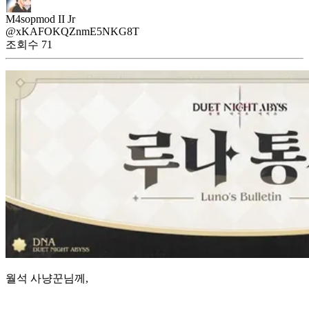
M4sopmod II Jr
@xKAFOKQZnmE5NKG8T
조회수
71
월석 사냥꾼님께,