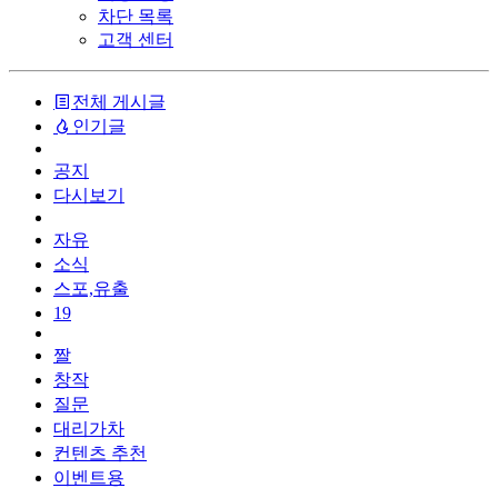
차단 목록
고객 센터
전체 게시글
인기글
공지
다시보기
자유
소식
스포,유출
19
짤
창작
질문
대리가차
컨텐츠 추천
이벤트용