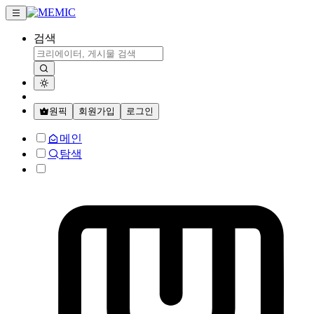
검색
원픽
회원가입
로그인
메인
탐색