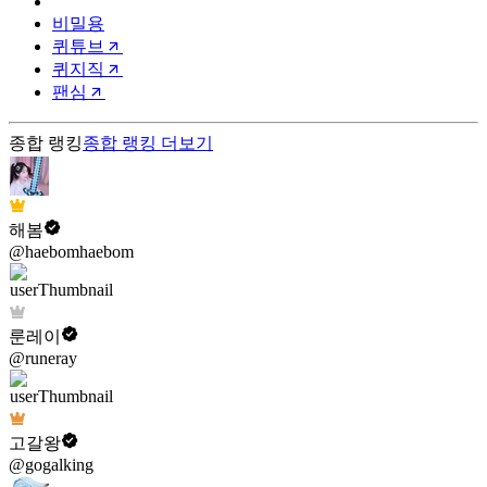
비밀용
퀴튜브
퀴지직
팬심
종합 랭킹
종합 랭킹
더보기
해봄
@haebomhaebom
룬레이
@runeray
고갈왕
@gogalking