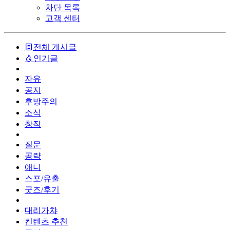
차단 목록
고객 센터
전체 게시글
인기글
자유
공지
후방주의
소식
창작
질문
공략
애니
스포/유출
굿즈/후기
대리가챠
컨텐츠 추천