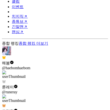
클립
이벤트
치지직
종튜브
긴말맨
팬심
종합 랭킹
종합 랭킹
더보기
해봄
@haebomhaebom
룬레이
@runeray