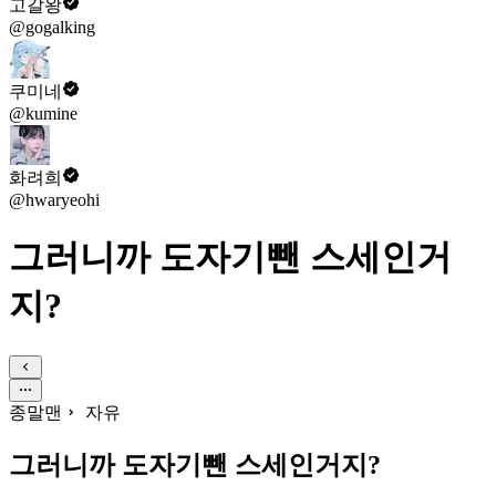
고갈왕
@gogalking
쿠미네
@kumine
화려희
@hwaryeohi
그러니까 도자기뺀 스세인거
지?
종말맨
자유
그러니까 도자기뺀 스세인거지?