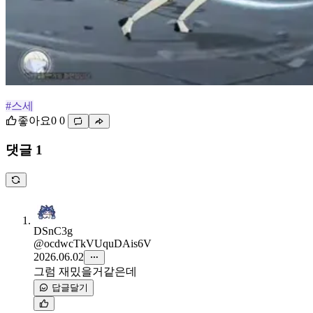
#스세
좋아요
0
0
댓글 1
DSnC3g
@ocdwcTkVUquDAis6V
2026.06.02
그럼 재밌을거같은데
답글달기