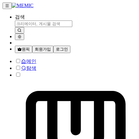
검색
원픽
회원가입
로그인
메인
탐색