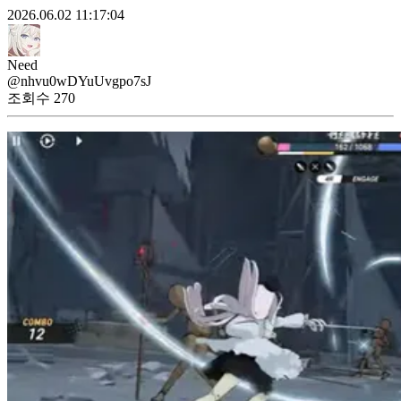
2026.06.02 11:17:04
Need
@nhvu0wDYuUvgpo7sJ
조회수
270