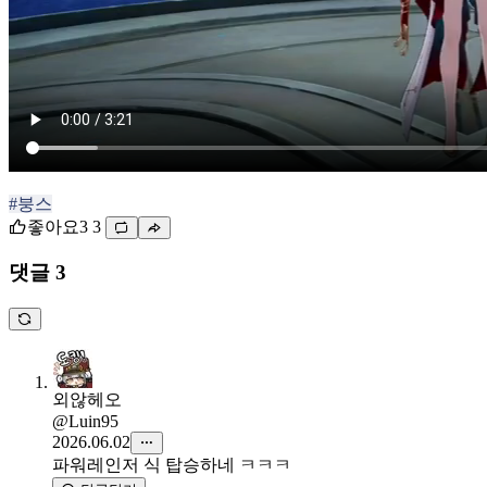
#붕스
좋아요
3
3
댓글 3
외않헤오
@Luin95
2026.06.02
파워레인저 식 탑승하네 ㅋㅋㅋ