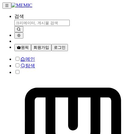
검색
원픽
회원가입
로그인
메인
탐색