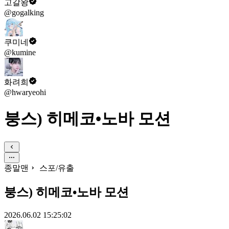
고갈왕
@gogalking
쿠미네
@kumine
화려희
@hwaryeohi
붕스) 히메코•노바 모션
종말맨
스포/유출
붕스) 히메코•노바 모션
2026.06.02 15:25:02