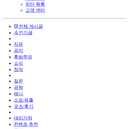
차단 목록
고객 센터
전체 게시글
인기글
자유
공지
후방주의
소식
창작
질문
공략
애니
스포/유출
굿즈/후기
대리가챠
컨텐츠 추천