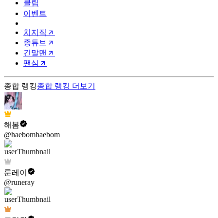
클립
이벤트
치지직
종튜브
긴말맨
팬심
종합 랭킹
종합 랭킹
더보기
해봄
@haebomhaebom
룬레이
@runeray