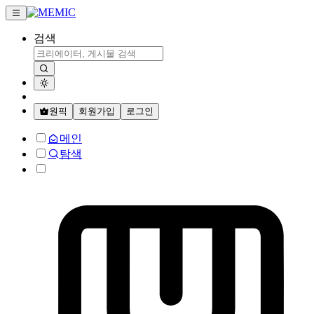
검색
원픽
회원가입
로그인
메인
탐색