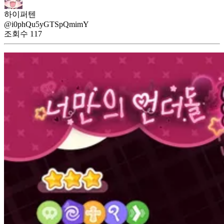
하이퍼텐
@i0phQu5yGTSpQmimY
조회수
117