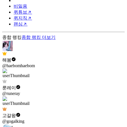
비밀용
퀴튜브
퀴지직
팬심
종합 랭킹
종합 랭킹
더보기
해봄
@haebomhaebom
룬레이
@runeray
고갈왕
@gogalking