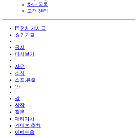
차단 목록
고객 센터
전체 게시글
인기글
공지
다시보기
자유
소식
스포,유출
19
짤
창작
질문
대리가차
컨텐츠 추천
이벤트용