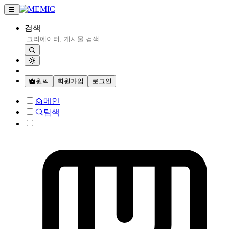
검색
원픽
회원가입
로그인
메인
탐색