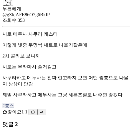
무릅베게
@gZkjAFE86O7g6BkIP
조회수
353
시로 메두사 사쿠라 캐스터
이렇게 넷중 두명씩 세트로 나올거같은데
2차 콜라보 보니까
시로는 무라마사 쓸거같고
사쿠라하고 메두사는 진짜 린꼬라지 보면 어떤 짬뽕으로 나올
지 상상이 안감
제발 사쿠라하고 메두사는 그냥 헤븐즈필로 내주면 좋겠다
#붕스
좋아요
1
1
댓글 2