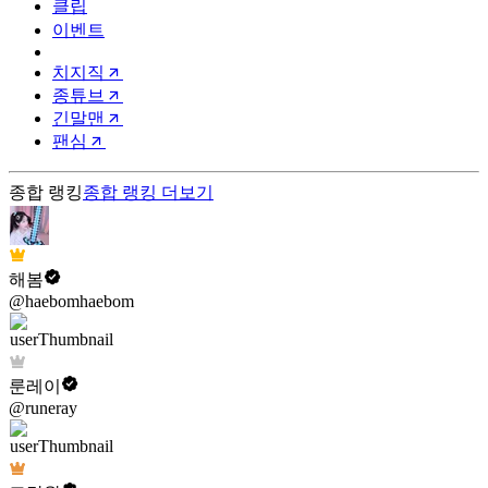
클립
이벤트
치지직
종튜브
긴말맨
팬심
종합 랭킹
종합 랭킹
더보기
해봄
@haebomhaebom
룬레이
@runeray