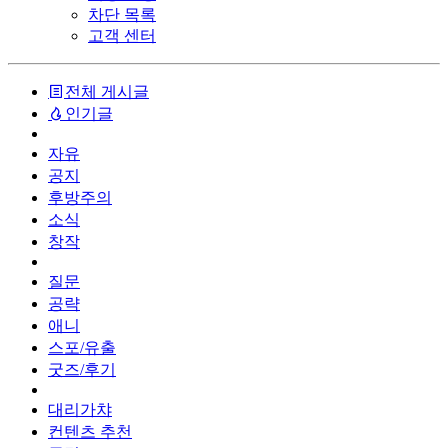
차단 목록
고객 센터
전체 게시글
인기글
자유
공지
후방주의
소식
창작
질문
공략
애니
스포/유출
굿즈/후기
대리가챠
컨텐츠 추천