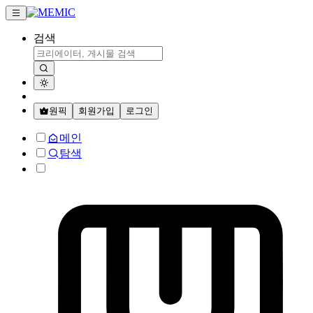
검색
원픽
회원가입
로그인
메인
탐색