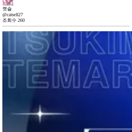
켓슬
@catsell27
조회수
260