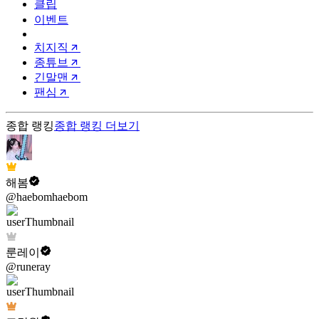
클립
이벤트
치지직
종튜브
긴말맨
팬심
종합 랭킹
종합 랭킹
더보기
해봄
@haebomhaebom
룬레이
@runeray