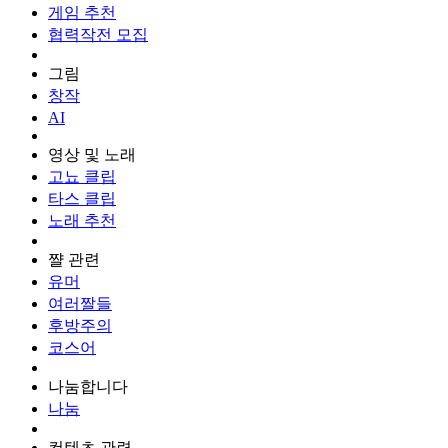
게임 추천
협력작전 모집
그림
창작
AI
영상 및 노래
고뇨 클립
타스 클립
노래 추천
쨜 관련
유머
여러짤들
후방주의
코스어
나눔합니다
나눔
컨텐츠 관련