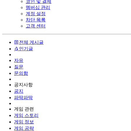
코인 및 결제
멤버십 관리
계정 설정
차단 목록
고객 센터
전체 게시글
인기글
자유
질문
문의함
공지사항
공지
파딱파딱
게임 관련
게임 스토리
게임 정보
게임 공략