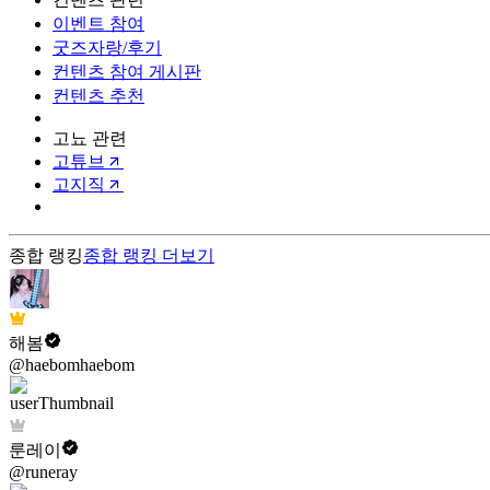
이벤트 참여
굿즈자랑/후기
컨텐츠 참여 게시판
컨텐츠 추천
고뇨 관련
고튜브
고지직
종합 랭킹
종합 랭킹
더보기
해봄
@haebomhaebom
룬레이
@runeray