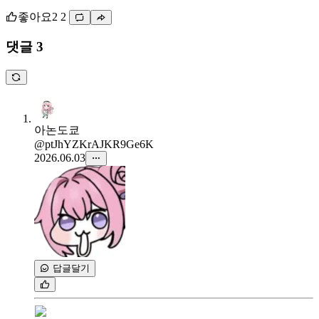
좋아요
2
2
댓글 3
아논도쿄
@ptJhYZKrAJKR9Ge6K
2026.06.03
답글달기