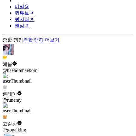
비밀용
퀴튜브
퀴지직
팬심
종합 랭킹
종합 랭킹
더보기
해봄
@haebomhaebom
룬레이
@runeray
고갈왕
@gogalking