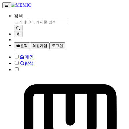
검색
원픽
회원가입
로그인
메인
탐색