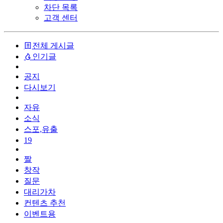
차단 목록
고객 센터
전체 게시글
인기글
공지
다시보기
자유
소식
스포,유출
19
짤
창작
질문
대리가차
컨텐츠 추천
이벤트용