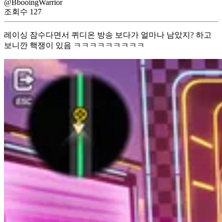
@BbooingWarrior
조회수
127
레이싱 잠수다면서 퀴디온 방송 보다가 얼마나 남았지? 하고
보니깐 핵쟁이 있음 ㅋㅋㅋㅋㅋㅋㅋㅋㅋ