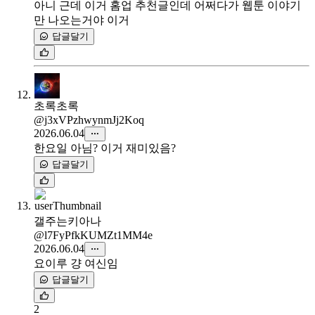
아니 근데 이거 홈업 추천글인데 어쩌다가 웹툰 이야기
만 나오는거야 이거
답글달기
초록초록
@j3xVPzhwynmJj2Koq
2026.06.04
한요일 아님? 이거 재미있음?
답글달기
갤주는키아나
@l7FyPfkKUMZt1MM4e
2026.06.04
요이루 걍 여신임
답글달기
2