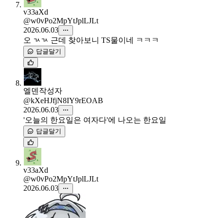
v33aXd
@w0vPo2MpYtJplLJLt
2026.06.03
오 ㄳㄳ 근데 찾아보니 TS물이네 ㅋㅋㅋ
답글달기
엘덴
작성자
@kXeHJfjN8IY9rEOAB
2026.06.03
'오늘의 한요일은 여자다'에 나오는 한요일
답글달기
v33aXd
@w0vPo2MpYtJplLJLt
2026.06.03