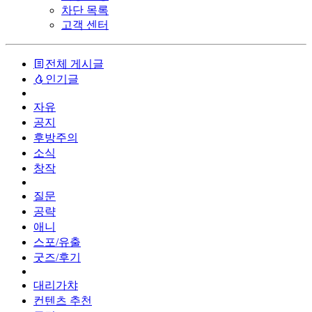
차단 목록
고객 센터
전체 게시글
인기글
자유
공지
후방주의
소식
창작
질문
공략
애니
스포/유출
굿즈/후기
대리가챠
컨텐츠 추천