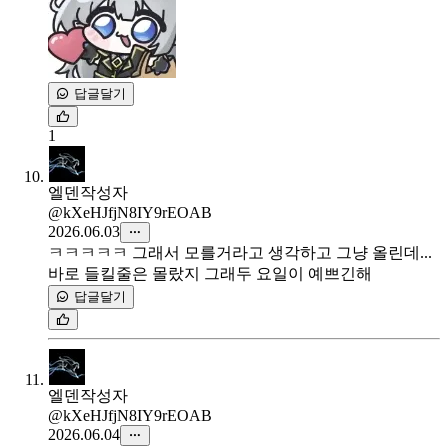
답글달기
1
엘덴
작성자
@kXeHJfjN8IY9rEOAB
2026.06.03
ㅋㅋㅋㅋㅋ 그래서 모를거라고 생각하고 그냥 올린데...
바로 들킬줄은 몰랐지 그래두 요일이 예쁘긴해
답글달기
엘덴
작성자
@kXeHJfjN8IY9rEOAB
2026.06.04