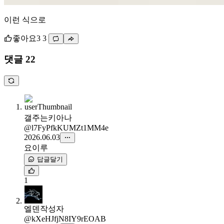
이런 식으로
좋아요
3
3
댓글 22
갤주는키아나
@l7FyPfkKUMZt1MM4e
2026.06.03
요이루
답글달기
1
엘덴
작성자
@kXeHJfjN8IY9rEOAB