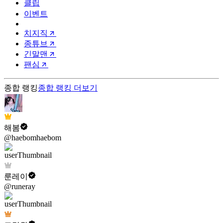
클립
이벤트
치지직
종튜브
긴말맨
팬심
종합 랭킹
종합 랭킹
더보기
해봄
@haebomhaebom
룬레이
@runeray