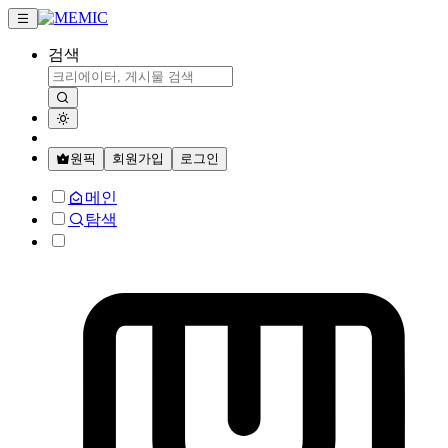
검색
원픽
회원가입
로그인
메인
탐색