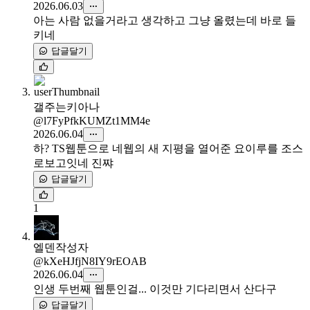
2026.06.03
아는 사람 없을거라고 생각하고 그냥 올렸는데 바로 들
키네
답글달기
갤주는키아나
@l7FyPfkKUMZt1MM4e
2026.06.04
하? TS웹툰으로 네웹의 새 지평을 열어준 요이루를 조스
로보고잇네 진쨔
답글달기
1
엘덴
작성자
@kXeHJfjN8IY9rEOAB
2026.06.04
인생 두번째 웹툰인걸... 이것만 기다리면서 산다구
답글달기