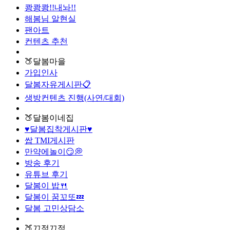
쾅쾅쾅!!내놔!!
해봄님 알현실
팬아트
컨텐츠 추천
🍑달봄마을
가입인사
달봄자유게시판📋
생방컨텐츠 진행(사연/대회)
🍑달봄이네집
♥달봄집착게시판♥
쌉 TMI게시판
만약에놀이😏💭
방송 후기
유튜브 후기
달봄이 밥🍴
달봄이 꿈꼬또💤
달봄 고민상담소
🍑끄적끄적