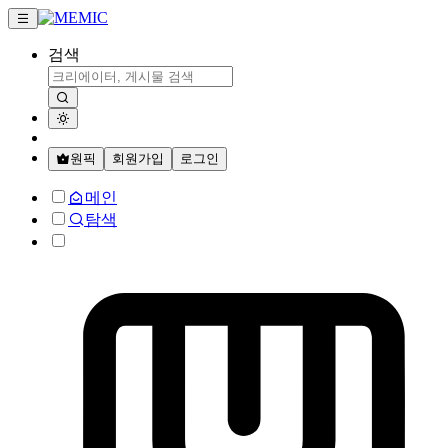
검색
원픽
회원가입
로그인
메인
탐색