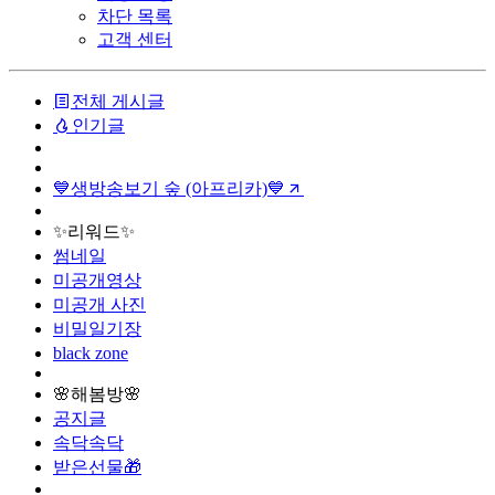
차단 목록
고객 센터
전체 게시글
인기글
💙생방송보기 숲 (아프리카)💙
✨리워드✨
썸네일
미공개영상
미공개 사진
비밀일기장
black zone
🌸해봄방🌸
공지글
속닥속닥
받은선물🎁