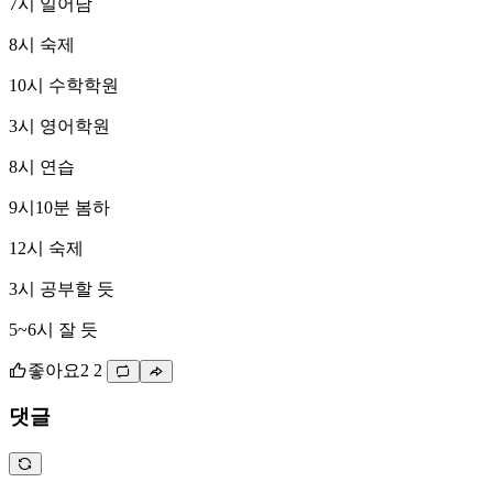
7시 일어남
8시 숙제
10시 수학학원
3시 영어학원
8시 연습
9시10분 봄하
12시 숙제
3시 공부할 듯
5~6시 잘 듯
좋아요
2
2
댓글