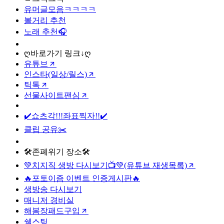
유머글모음ㅋㅋㅋㅋ
볼거리 추천
노래 추천🎧
ღ바로가기 링크↓ღ
유튜브
인스타(일상/릴스)
틱톡
선물사이트팬심
✔️쇼츠각!!!좌표찍자!!✔️
클립 공유✂️
🛠️존폐위기 장소🛠️
💚치지직 생방 다시보기📺💚(유튜브 재생목록)
🔥포토이즘 이벤트 인증게시판🔥
생방송 다시보기
매니저 경비실
해봄장패드구입
쉘스팅