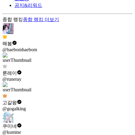
공지&리워드
종합 랭킹
종합 랭킹
더보기
해봄
@haebomhaebom
룬레이
@runeray
고갈왕
@gogalking
쿠미네
@kumine