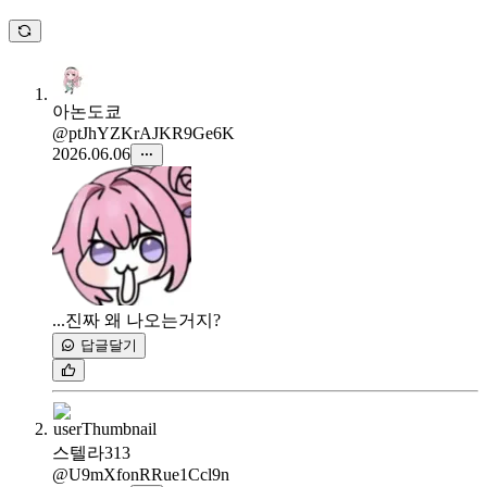
아논도쿄
@ptJhYZKrAJKR9Ge6K
2026.06.06
...진짜 왜 나오는거지?
답글달기
스텔라313
@U9mXfonRRue1Ccl9n