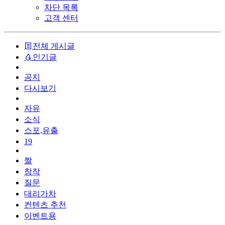
차단 목록
고객 센터
전체 게시글
인기글
공지
다시보기
자유
소식
스포,유출
19
짤
창작
질문
대리가차
컨텐츠 추천
이벤트용