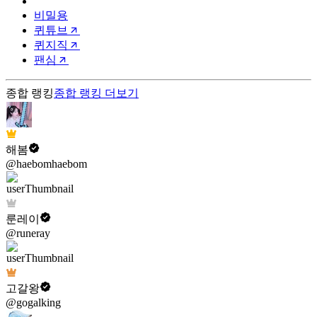
비밀용
퀴튜브
퀴지직
팬심
종합 랭킹
종합 랭킹
더보기
해봄
@haebomhaebom
룬레이
@runeray
고갈왕
@gogalking