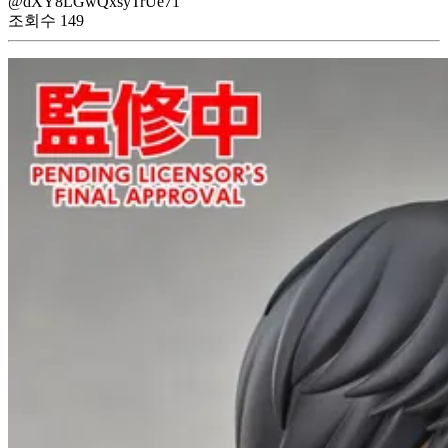
@dXY8LGwQxsyTrUe71
조회수
149