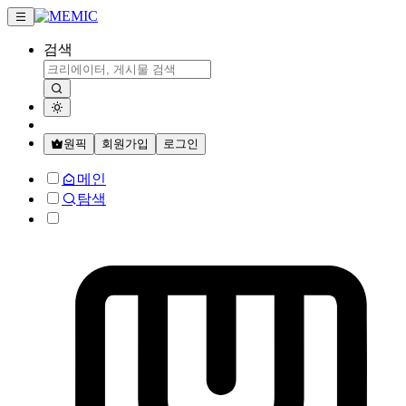
검색
원픽
회원가입
로그인
메인
탐색