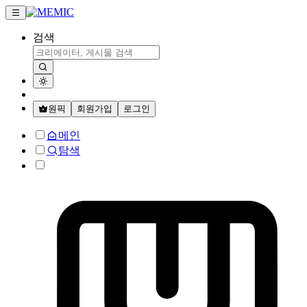
검색
원픽
회원가입
로그인
메인
탐색