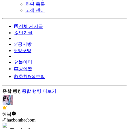
차단 목록
고객 센터
전체 게시글
인기글
✅공지방
✨빙구방
🎈놀이터
🎞️빙이봤
👍추천&정보방
종합 랭킹
종합 랭킹
더보기
해봄
@haebomhaebom