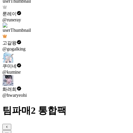
룬레이
@runeray
고갈왕
@gogalking
쿠미네
@kumine
화려희
@hwaryeohi
팀파매2 통합팩