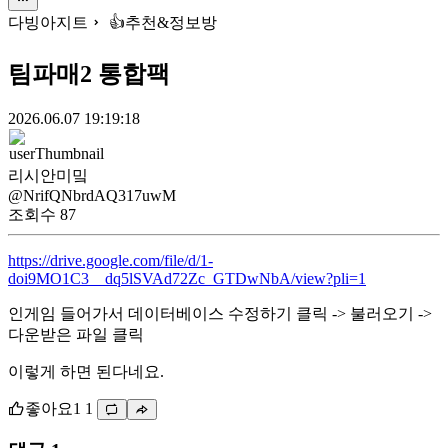
다빙아지트
👍추천&정보방
팀파매2 통합팩
2026.06.07 19:19:18
리시안미밐
@NrifQNbrdAQ317uwM
조회수
87
https://drive.google.com/file/d/1-
doi9MO1C3__dq5lSVAd72Zc_GTDwNbA/view?pli=1
인게임 들어가서 데이터베이스 수정하기 클릭 -> 불러오기 ->
다운받은 파일 클릭
이렇게 하면 된다네요.
좋아요
1
1