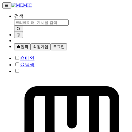
검색
원픽
회원가입
로그인
메인
탐색