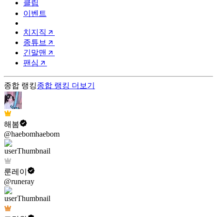
클립
이벤트
치지직
종튜브
긴말맨
팬심
종합 랭킹
종합 랭킹
더보기
해봄
@haebomhaebom
룬레이
@runeray