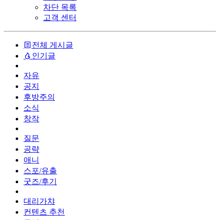
차단 목록
고객 센터
전체 게시글
인기글
자유
공지
후방주의
소식
창작
질문
공략
애니
스포/유출
굿즈/후기
대리가챠
컨텐츠 추천