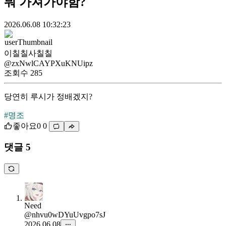
뭐 가져가야함?
2026.06.08 10:32:23
이칠칠사칠칠
@zxNwlCAYPXuKNUipz
조회수
285
당연히 루시가 정배겠지?
#명조
좋아요
0
0
댓글 5
Need
@nhvu0wDYuUvgpo7sJ
2026.06.08