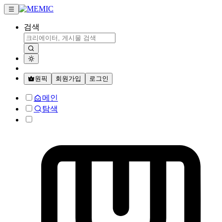
검색
원픽
회원가입
로그인
메인
탐색