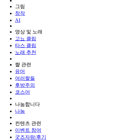
그림
창작
AI
영상 및 노래
고뇨 클립
타스 클립
노래 추천
쨜 관련
유머
여러짤들
후방주의
코스어
나눔합니다
나눔
컨텐츠 관련
이벤트 참여
굿즈자랑/후기