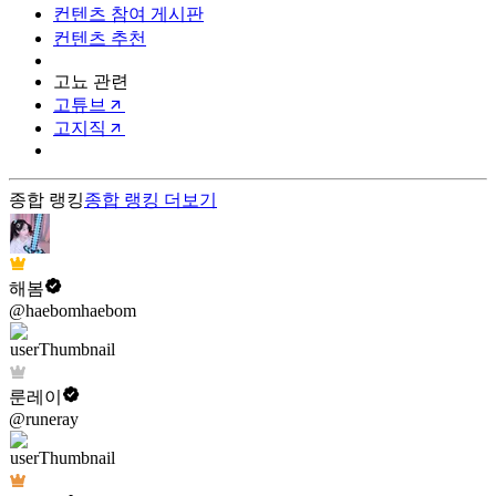
컨텐츠 참여 게시판
컨텐츠 추천
고뇨 관련
고튜브
고지직
종합 랭킹
종합 랭킹
더보기
해봄
@haebomhaebom
룬레이
@runeray