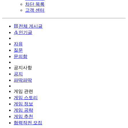
차단 목록
고객 센터
전체 게시글
인기글
자유
질문
문의함
공지사항
공지
파딱파딱
게임 관련
게임 스토리
게임 정보
게임 공략
게임 추천
협력작전 모집