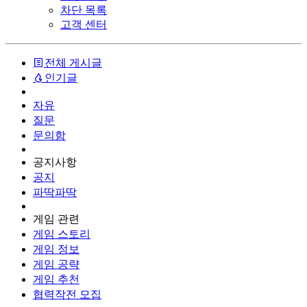
차단 목록
고객 센터
전체 게시글
인기글
자유
질문
문의함
공지사항
공지
파딱파딱
게임 관련
게임 스토리
게임 정보
게임 공략
게임 추천
협력작전 모집