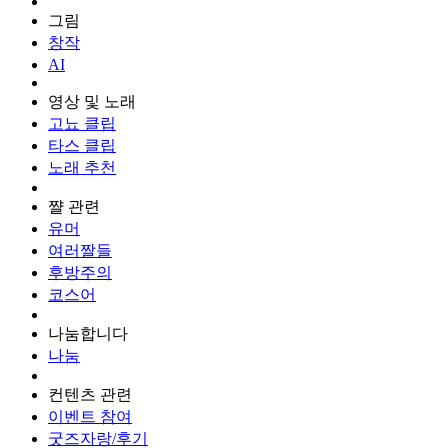
그림
창작
AI
영상 및 노래
고뇨 클립
타스 클립
노래 추천
쨜 관련
유머
여러짤들
후방주의
코스어
나눔합니다
나눔
컨텐츠 관련
이벤트 참여
굿즈자랑/후기