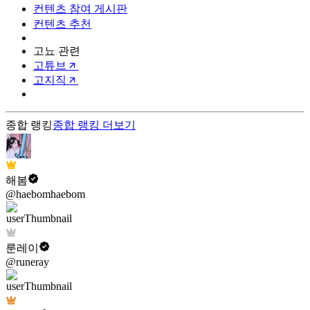
컨텐츠 참여 게시판
컨텐츠 추천
고뇨 관련
고튜브
고지직
종합 랭킹
종합 랭킹
더보기
해봄
@haebomhaebom
룬레이
@runeray