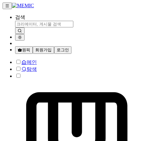
검색
원픽
회원가입
로그인
메인
탐색