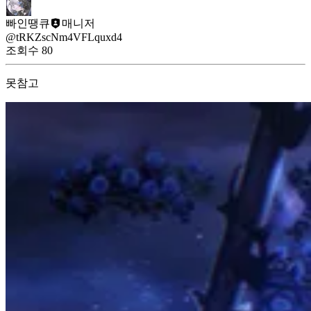
빠인땡큐
매니저
@tRKZscNm4VFLquxd4
조회수
80
못참고