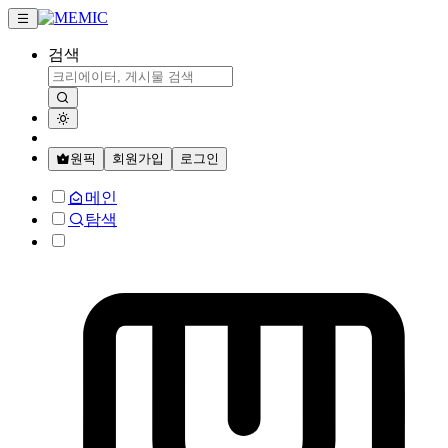
검색
원픽
회원가입
로그인
메인
탐색