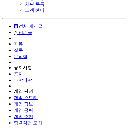
차단 목록
고객 센터
전체 게시글
인기글
자유
질문
문의함
공지사항
공지
파딱파딱
게임 관련
게임 스토리
게임 정보
게임 공략
게임 추천
협력작전 모집