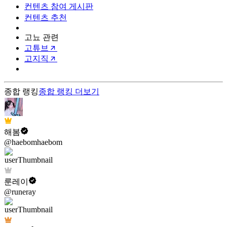
컨텐츠 참여 게시판
컨텐츠 추천
고뇨 관련
고튜브
고지직
종합 랭킹
종합 랭킹
더보기
해봄
@haebomhaebom
룬레이
@runeray