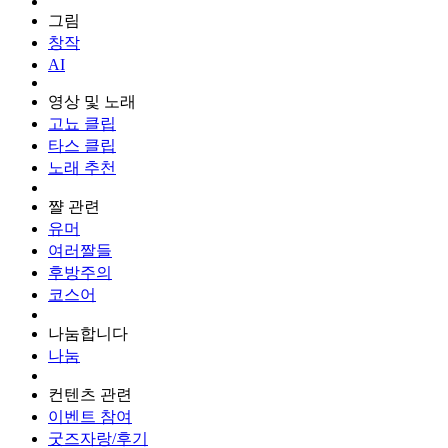
그림
창작
AI
영상 및 노래
고뇨 클립
타스 클립
노래 추천
쨜 관련
유머
여러짤들
후방주의
코스어
나눔합니다
나눔
컨텐츠 관련
이벤트 참여
굿즈자랑/후기