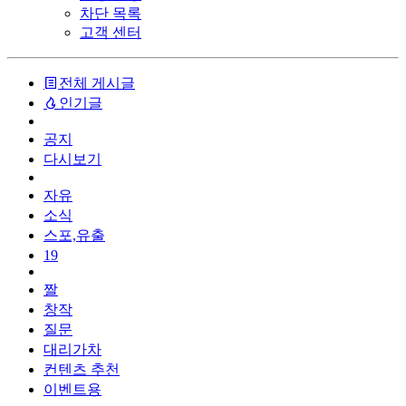
차단 목록
고객 센터
전체 게시글
인기글
공지
다시보기
자유
소식
스포,유출
19
짤
창작
질문
대리가차
컨텐츠 추천
이벤트용