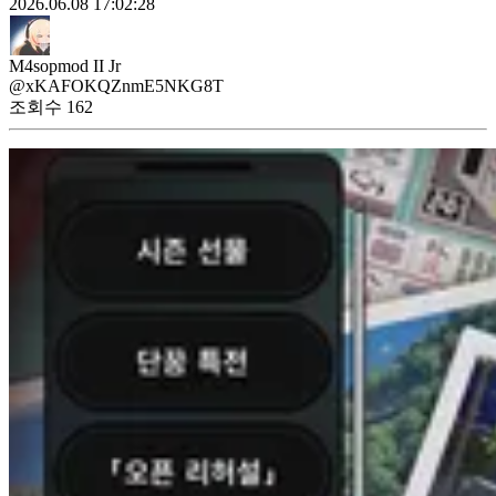
2026.06.08 17:02:28
M4sopmod II Jr
@xKAFOKQZnmE5NKG8T
조회수
162