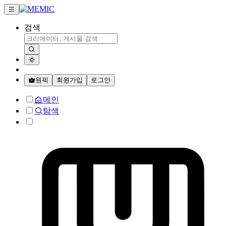
검색
원픽
회원가입
로그인
메인
탐색