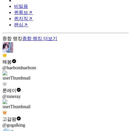
비밀용
퀴튜브
퀴지직
팬심
종합 랭킹
종합 랭킹
더보기
해봄
@haebomhaebom
룬레이
@runeray
고갈왕
@gogalking