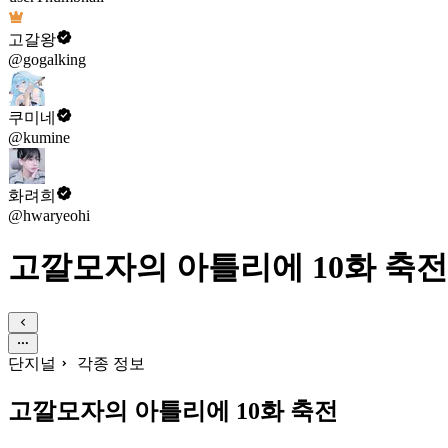
고갈왕
@gogalking
쿠미네
@kumine
화려희
@hwaryeohi
고깔모자의 아틀리에 10화 축전
단지널
각종 정보
고깔모자의 아틀리에 10화 축전