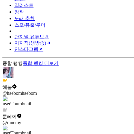
일러스트
창작
노래 추천
스포/유출/루머
단지널 유튜브
치지직(생방송)
인스타그램
종합 랭킹
종합 랭킹
더보기
해봄
@haebomhaebom
룬레이
@runeray