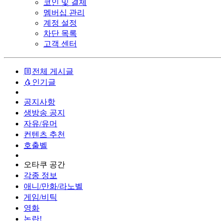
코인 및 결제
멤버십 관리
계정 설정
차단 목록
고객 센터
전체 게시글
인기글
공지사항
생방송 공지
자유/유머
컨텐츠 추천
호출벨
오타쿠 공간
각종 정보
애니/만화/라노벨
게임/비틱
영화
논란!