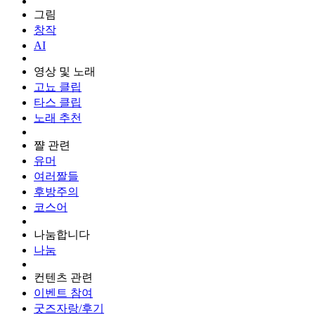
그림
창작
AI
영상 및 노래
고뇨 클립
타스 클립
노래 추천
쨜 관련
유머
여러짤들
후방주의
코스어
나눔합니다
나눔
컨텐츠 관련
이벤트 참여
굿즈자랑/후기