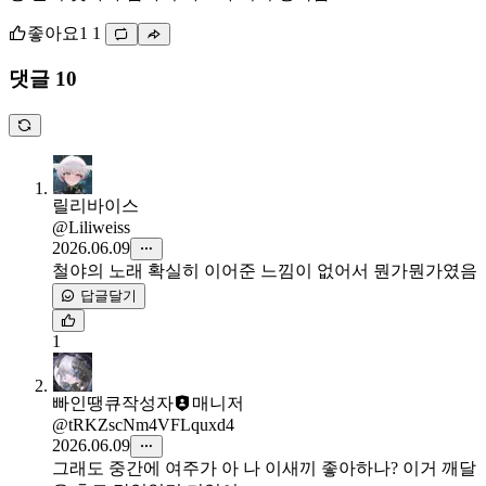
좋아요
1
1
댓글 10
릴리바이스
@Liliweiss
2026.06.09
철야의 노래 확실히 이어준 느낌이 없어서 뭔가뭔가였음
답글달기
1
빠인땡큐
작성자
매니저
@tRKZscNm4VFLquxd4
2026.06.09
그래도 중간에 여주가 아 나 이새끼 좋아하나? 이거 깨달