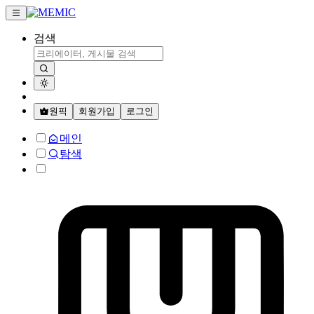
검색
원픽
회원가입
로그인
메인
탐색