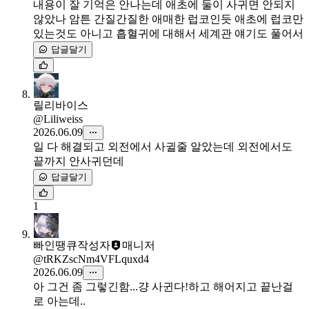
내용이 잘 기억은 안나는데 애초에 둘이 사귀면 안되지
않았나 암튼 간질간질한 애매한 럽코인듯 애초에 럽코만
있는것도 아니고 흡혈귀에 대해서 세계관 얘기도 풀어서
답글달기
릴리바이스
@Liliweiss
2026.06.09
일 다 해결되고 외전에서 사귈줄 알았는데 외전에서도
끝까지 안사귀던데
답글달기
1
빠인땡큐
작성자
매니저
@tRKZscNm4VFLquxd4
2026.06.09
아 그건 좀 그렇긴함...걍 사귄다!하고 해어지고 끝난걸
로 아는데..