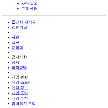
차단 목록
고객 센터
전체 게시글
인기글
자유
질문
문의함
공지사항
공지
파딱파딱
게임 관련
게임 스토리
게임 정보
게임 공략
게임 추천
협력작전 모집