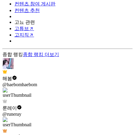
컨텐츠 참여 게시판
컨텐츠 추천
고뇨 관련
고튜브
고지직
종합 랭킹
종합 랭킹
더보기
해봄
@haebomhaebom
룬레이
@runeray