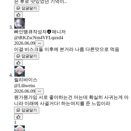
은 후로 맛있었던 기억이..
답글달기
빠인땡큐
작성자
매니저
@tRKZscNm4VFLquxd4
2026.06.09
이걸 비스크돌 이후에 본거라 나름 다른맛으로 먹음
답글달기
릴리바이스
@Liliweiss
2026.06.09
뭔가뭔가임 서로 좋아하는건 아는데 확실히 사귀는게 아
니라 미래에 사귈거다! 하는여지를 준 느낌이라
답글달기
1