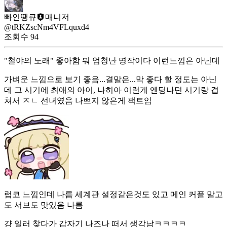
빠인땡큐
매니저
@tRKZscNm4VFLquxd4
조회수
94
"철야의 노래" 좋아함 뭐 엄청난 명작이다 이런느낌은 아닌데
가벼운 느낌으로 보기 좋음...결말은...막 좋다 할 정도는 아닌
데 그 시기에 최애의 아이, 나히아 이런게 엔딩나던 시기랑 겹
쳐서 ㅈㄴ 선녀였음 나쁘지 않은게 팩트임
럽코 느낌인데 나름 세계관 설정같은것도 있고 메인 커플 말고
도 서브도 맛있음 나름
걍 일러 찾다가 갑자기 나즈나 떠서 생각남ㅋㅋㅋㅋ