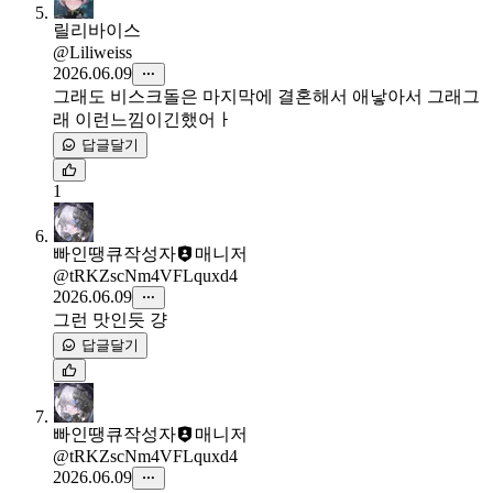
릴리바이스
@Liliweiss
2026.06.09
그래도 비스크돌은 마지막에 결혼해서 애낳아서 그래그
래 이런느낌이긴했어ㅏ
답글달기
1
빠인땡큐
작성자
매니저
@tRKZscNm4VFLquxd4
2026.06.09
그런 맛인듯 걍
답글달기
빠인땡큐
작성자
매니저
@tRKZscNm4VFLquxd4
2026.06.09