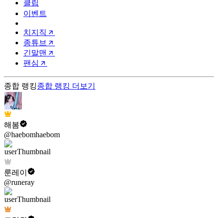
클립
이벤트
치지직
종튜브
긴말맨
팬심
종합 랭킹
종합 랭킹
더보기
해봄
@haebomhaebom
룬레이
@runeray