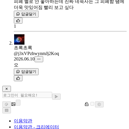
피폐 별로 안 좋아하는데 진짜 네죽사는 그 피폐함 땜에
더욱 맛있어짐 빨리 보고 싶다
답글달기
1
초록초록
@j3xVPzhwynmJj2Koq
2026.06.10
오
답글달기
이용약관
이용약관 - 크리에이터