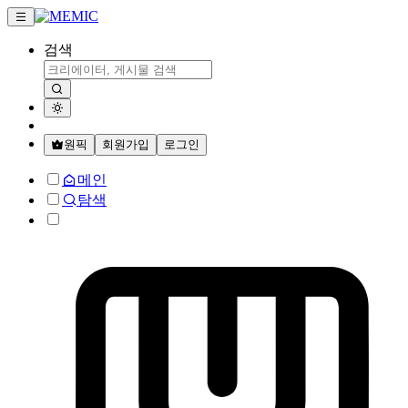
검색
원픽
회원가입
로그인
메인
탐색