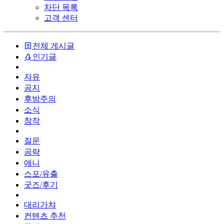
차단 목록
고객 센터
전체 게시글
인기글
자유
공지
후방주의
소식
창작
질문
공략
애니
스포/유출
굿즈/후기
대리가챠
컨텐츠 추천