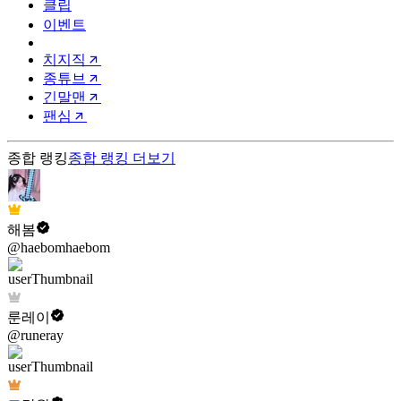
클립
이벤트
치지직
종튜브
긴말맨
팬심
종합 랭킹
종합 랭킹
더보기
해봄
@haebomhaebom
룬레이
@runeray