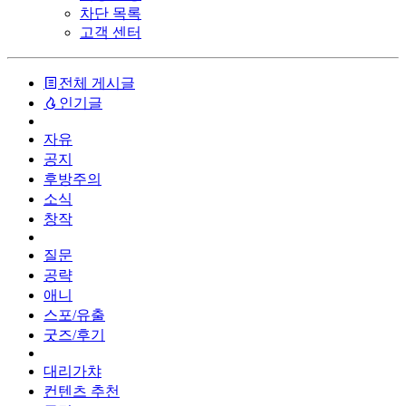
차단 목록
고객 센터
전체 게시글
인기글
자유
공지
후방주의
소식
창작
질문
공략
애니
스포/유출
굿즈/후기
대리가챠
컨텐츠 추천