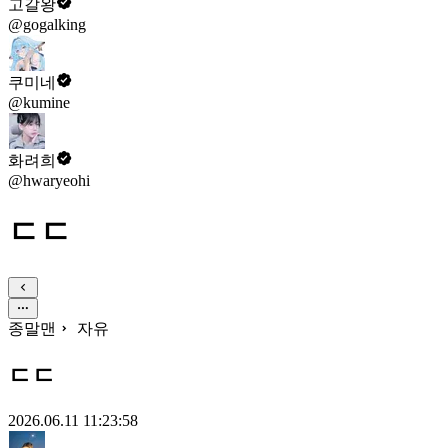
고갈왕
@gogalking
쿠미네
@kumine
화려희
@hwaryeohi
ㄷㄷ
종말맨
자유
ㄷㄷ
2026.06.11 11:23:58