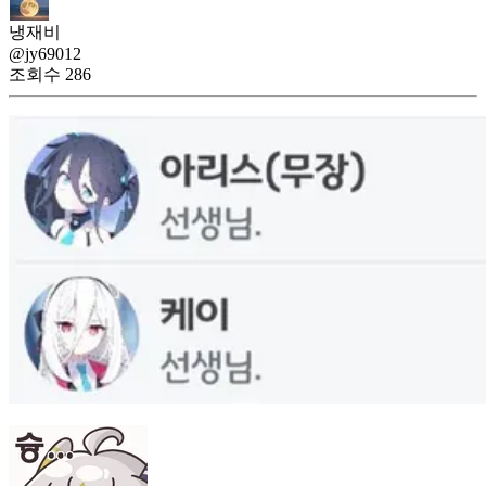
냉재비
@jy69012
조회수
286