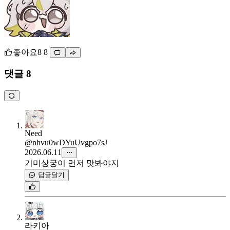
좋아요
8
8
댓글 8
Need
@nhvu0wDYuUvgpo7sJ
2026.06.11
기미상궁이 먼저 맛봐야지
답글달기
라키아