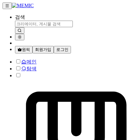
검색
원픽
회원가입
로그인
메인
탐색