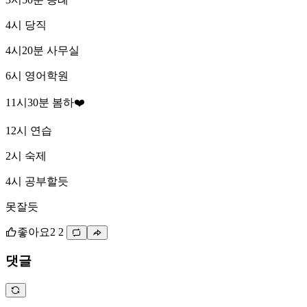
4시 당직
4시20분 사무실
6시 영어학원
11시30분 봄하❤️
12시 연습
2시 숙제
4시 공부할듯
못잘듯
좋아요
2
2
댓글