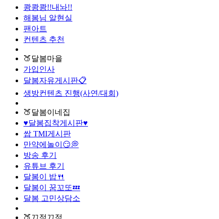
쾅쾅쾅!!내놔!!
해봄님 알현실
팬아트
컨텐츠 추천
🍑달봄마을
가입인사
달봄자유게시판📋
생방컨텐츠 진행(사연/대회)
🍑달봄이네집
♥달봄집착게시판♥
쌉 TMI게시판
만약에놀이😏💭
방송 후기
유튜브 후기
달봄이 밥🍴
달봄이 꿈꼬또💤
달봄 고민상담소
🍑끄적끄적