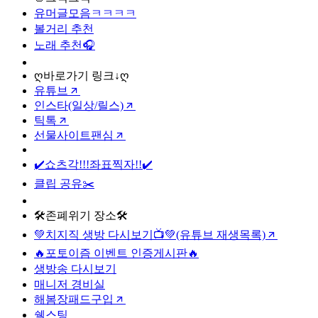
유머글모음ㅋㅋㅋㅋ
볼거리 추천
노래 추천🎧
ღ바로가기 링크↓ღ
유튜브
인스타(일상/릴스)
틱톡
선물사이트팬심
✔️쇼츠각!!!좌표찍자!!✔️
클립 공유✂️
🛠️존폐위기 장소🛠️
💚치지직 생방 다시보기📺💚(유튜브 재생목록)
🔥포토이즘 이벤트 인증게시판🔥
생방송 다시보기
매니저 경비실
해봄장패드구입
쉘스팅