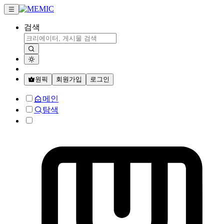
검색
원픽
회원가입
로그인
메인
탐색