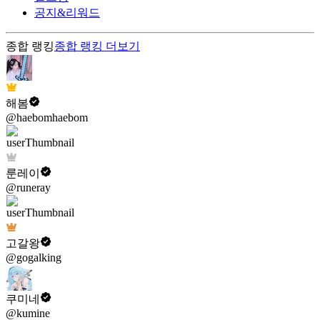
공지&리워드
종합 랭킹
종합 랭킹
더보기
해봄
@haebomhaebom
룬레이
@runeray
고갈왕
@gogalking
쿠미네
@kumine