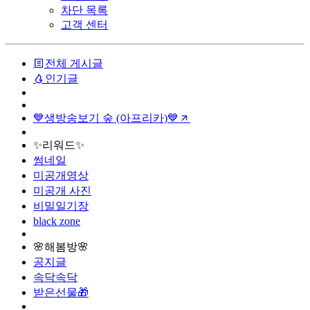
차단 목록
고객 센터
전체 게시글
인기글
💙생방송보기 숲 (아프리카)💙
✨리워드✨
썸네일
미공개영상
미공개 사진
비밀일기장
black zone
🌸해봄방🌸
공지글
속닥속닥
받은선물🎁