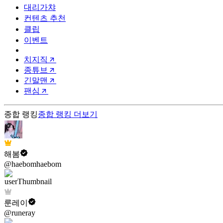
대리가챠
컨텐츠 추천
클립
이벤트
치지직
종튜브
긴말맨
팬심
종합 랭킹
종합 랭킹
더보기
해봄
@haebomhaebom
룬레이
@runeray