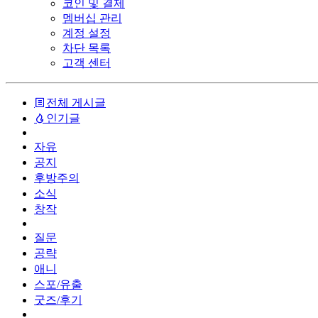
코인 및 결제
멤버십 관리
계정 설정
차단 목록
고객 센터
전체 게시글
인기글
자유
공지
후방주의
소식
창작
질문
공략
애니
스포/유출
굿즈/후기