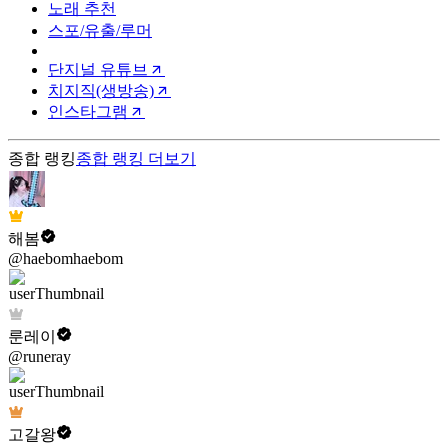
노래 추천
스포/유출/루머
단지널 유튜브
치지직(생방송)
인스타그램
종합 랭킹
종합 랭킹
더보기
해봄
@haebomhaebom
룬레이
@runeray
고갈왕