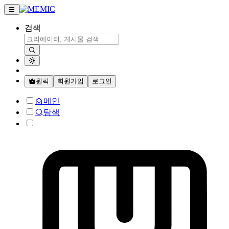
검색
원픽
회원가입
로그인
메인
탐색