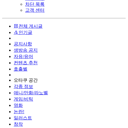
차단 목록
고객 센터
전체 게시글
인기글
공지사항
생방송 공지
자유/유머
컨텐츠 추천
호출벨
오타쿠 공간
각종 정보
애니/만화/라노벨
게임/비틱
영화
논란!
일러스트
창작