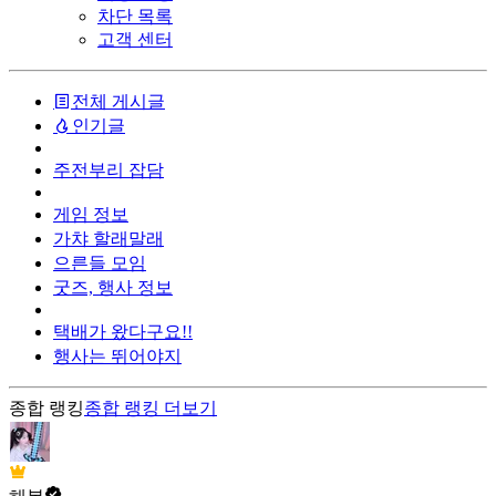
차단 목록
고객 센터
전체 게시글
인기글
주전부리 잡담
게임 정보
가챠 할래말래
으른들 모임
굿즈, 행사 정보
택배가 왔다구요!!
행사는 뛰어야지
종합 랭킹
종합 랭킹
더보기