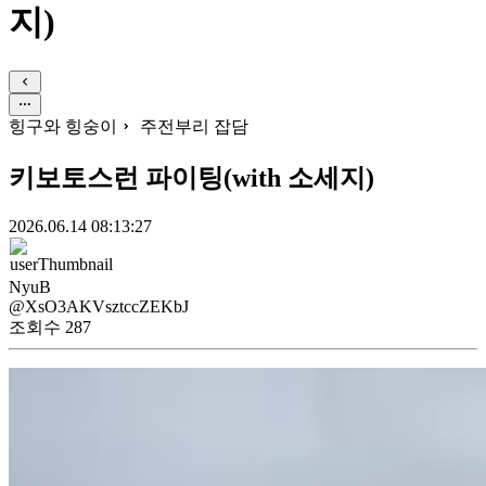
지)
힝구와 힝숭이
주전부리 잡담
키보토스런 파이팅(with 소세지)
2026.06.14 08:13:27
NyuB
@XsO3AKVsztccZEKbJ
조회수
287