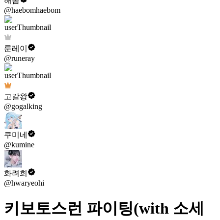
해봄
@haebomhaebom
룬레이
@runeray
고갈왕
@gogalking
쿠미네
@kumine
화려희
@hwaryeohi
키보토스런 파이팅(with 소세