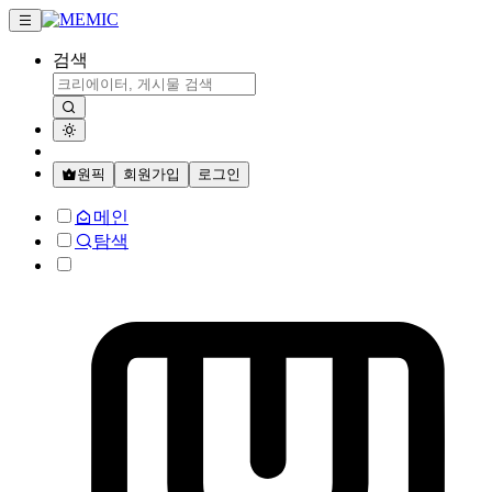
검색
원픽
회원가입
로그인
메인
탐색