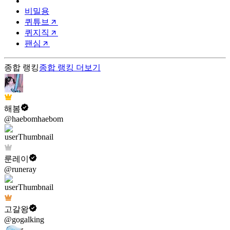
비밀용
퀴튜브
퀴지직
팬심
종합 랭킹
종합 랭킹
더보기
해봄
@haebomhaebom
룬레이
@runeray
고갈왕
@gogalking