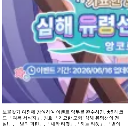
보물찾기 여정에 참여하여 이벤트 임무를 완수하면, ★5 레코
드 「여름 서식지」, 칭호 「기묘한 모험! 심해 유령선의 전
설!」, 「별의 파편」, 「새싹 티켓」,「하늘 티켓」, 「별의