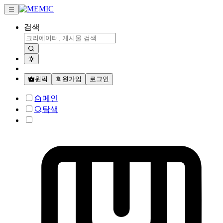
검색
원픽
회원가입
로그인
메인
탐색