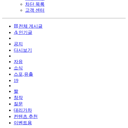
차단 목록
고객 센터
전체 게시글
인기글
공지
다시보기
자유
소식
스포,유출
19
짤
창작
질문
대리가차
컨텐츠 추천
이벤트용