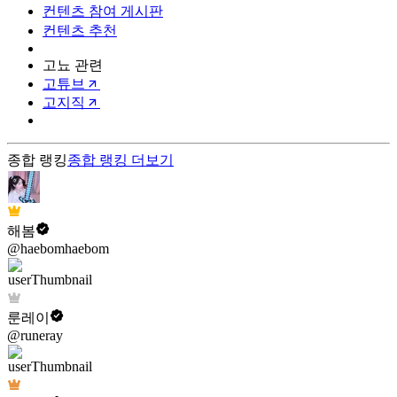
컨텐츠 참여 게시판
컨텐츠 추천
고뇨 관련
고튜브
고지직
종합 랭킹
종합 랭킹
더보기
해봄
@haebomhaebom
룬레이
@runeray