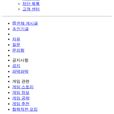
차단 목록
고객 센터
전체 게시글
인기글
자유
질문
문의함
공지사항
공지
파딱파딱
게임 관련
게임 스토리
게임 정보
게임 공략
게임 추천
협력작전 모집