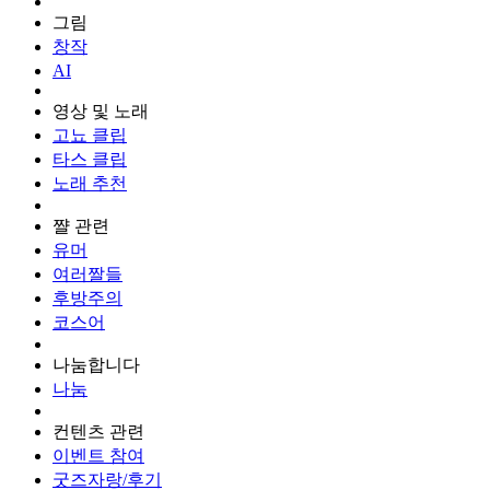
그림
창작
AI
영상 및 노래
고뇨 클립
타스 클립
노래 추천
쨜 관련
유머
여러짤들
후방주의
코스어
나눔합니다
나눔
컨텐츠 관련
이벤트 참여
굿즈자랑/후기