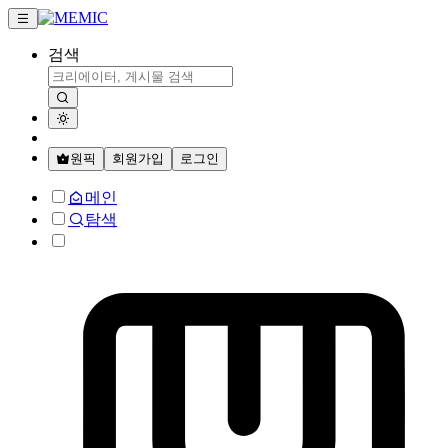
검색
원픽
회원가입
로그인
메인
탐색