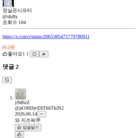
정실은시프티
@shifty
조회수
104
https://x.com/i/status/2065385475779780911
#니케
좋아요
1
1
댓글 2
y9d6zZ
@pOJ6DjvE8Th6TkiN2
2026.06.14
와 지즈찌쭈
답글달기