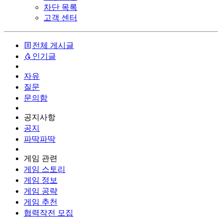
차단 목록
고객 센터
전체 게시글
인기글
자유
질문
문의함
공지사항
공지
파딱파딱
게임 관련
게임 스토리
게임 정보
게임 공략
게임 추천
협력작전 모집