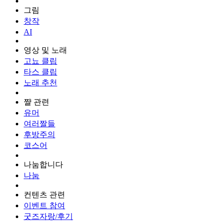
그림
창작
AI
영상 및 노래
고뇨 클립
타스 클립
노래 추천
쨜 관련
유머
여러짤들
후방주의
코스어
나눔합니다
나눔
컨텐츠 관련
이벤트 참여
굿즈자랑/후기