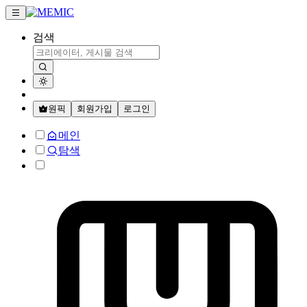
검색
원픽
회원가입
로그인
메인
탐색