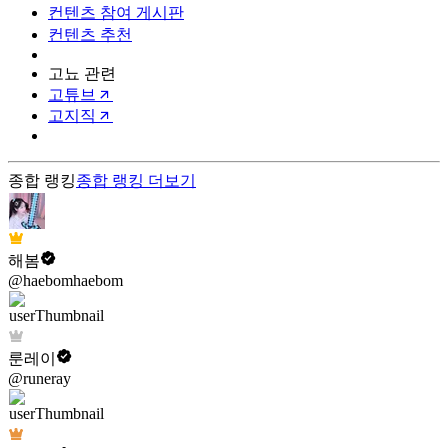
컨텐츠 참여 게시판
컨텐츠 추천
고뇨 관련
고튜브
고지직
종합 랭킹
종합 랭킹
더보기
해봄
@haebomhaebom
룬레이
@runeray