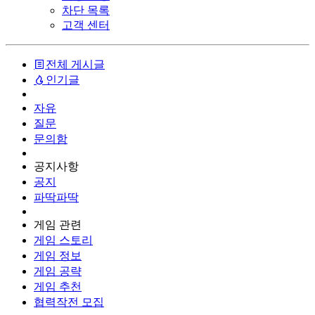
차단 목록
고객 센터
전체 게시글
인기글
자유
질문
문의함
공지사항
공지
파딱파딱
게임 관련
게임 스토리
게임 정보
게임 공략
게임 추천
협력작전 모집