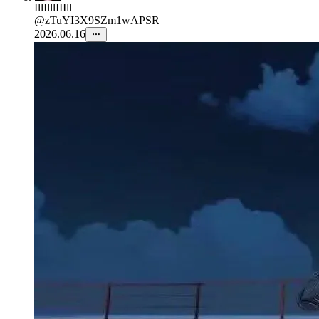
IllIlllIIIll
@zTuYI3X9SZm1wAPSR
2026.06.16