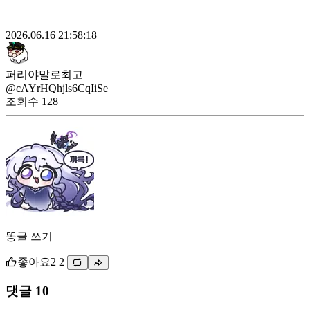
2026.06.16 21:58:18
퍼리야말로최고
@cAYrHQhjls6CqIiSe
조회수
128
똥글 쓰기
좋아요
2
2
댓글 10