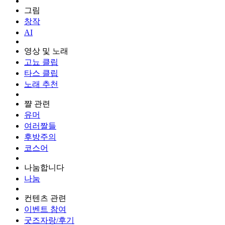
그림
창작
AI
영상 및 노래
고뇨 클립
타스 클립
노래 추천
쨜 관련
유머
여러짤들
후방주의
코스어
나눔합니다
나눔
컨텐츠 관련
이벤트 참여
굿즈자랑/후기