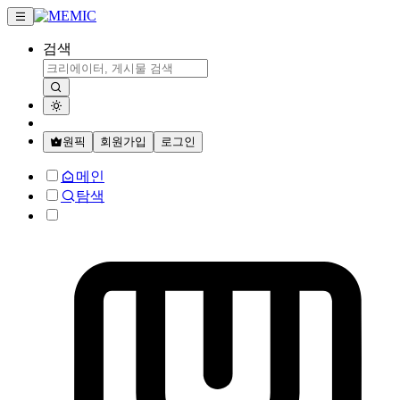
검색
원픽
회원가입
로그인
메인
탐색