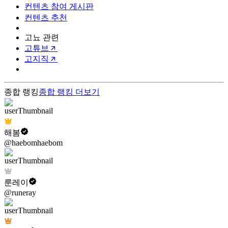
컨텐츠 참여 게시판
컨텐츠 추천
고뇨 관련
고튜브
고지직
종합 랭킹
종합 랭킹
더보기
해봄
@haebomhaebom
룬레이
@runeray