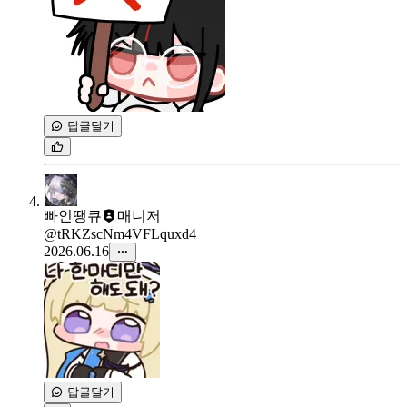
답글달기
빠인땡큐
매니저
@tRKZscNm4VFLquxd4
2026.06.16
답글달기