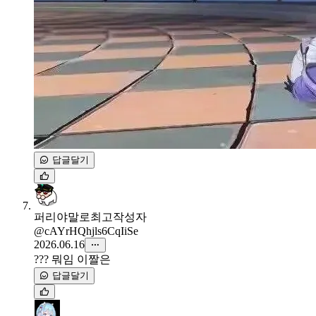
답글달기
퍼리야말로최고
작성자
@cAYrHQhjls6CqIiSe
2026.06.16
??? 뭐임 이짤은
답글달기