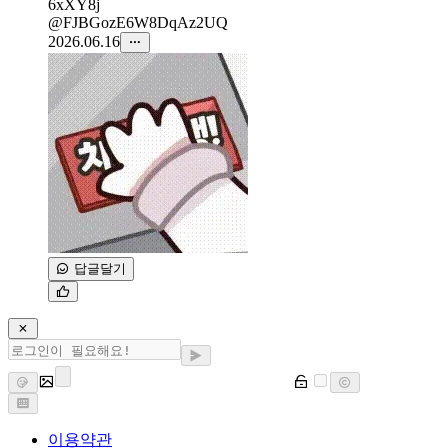
6xXY8j
@FJBGozE6W8DqAz2UQ
2026.06.16
답글달기
이용약관