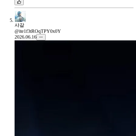
샤갈
@ite1f3tROqTPY0x0Y
2026.06.16