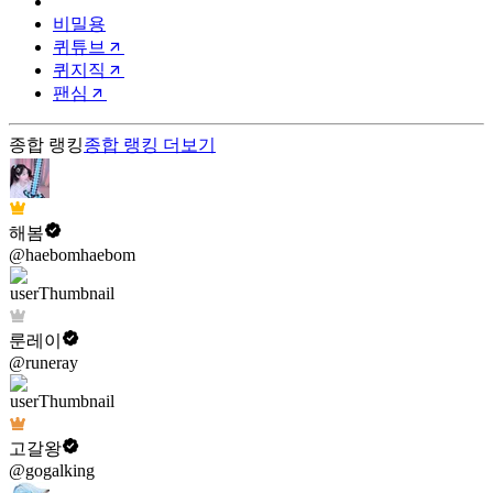
비밀용
퀴튜브
퀴지직
팬심
종합 랭킹
종합 랭킹
더보기
해봄
@haebomhaebom
룬레이
@runeray
고갈왕
@gogalking