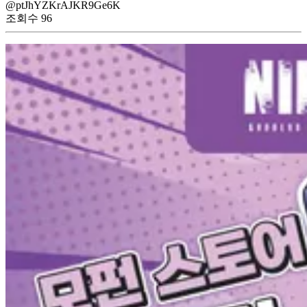
@ptJhYZKrAJKR9Ge6K
조회수
96