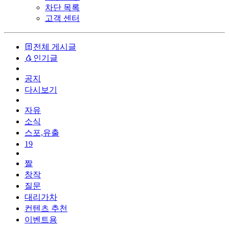
차단 목록
고객 센터
전체 게시글
인기글
공지
다시보기
자유
소식
스포,유출
19
짤
창작
질문
대리가차
컨텐츠 추천
이벤트용