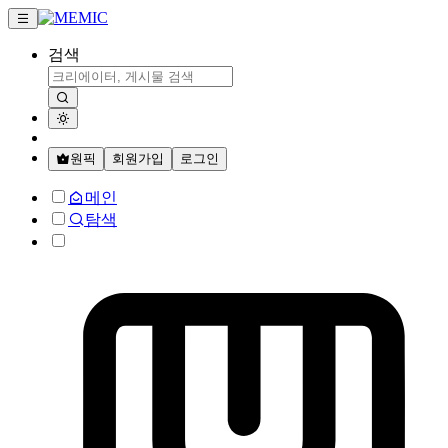
검색
원픽
회원가입
로그인
메인
탐색