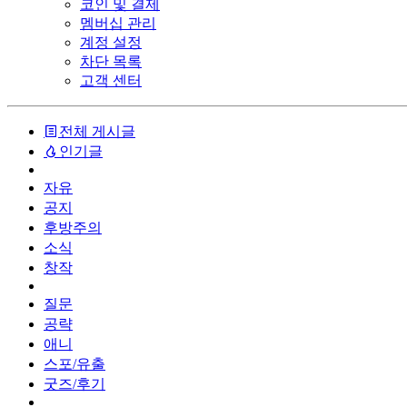
코인 및 결제
멤버십 관리
계정 설정
차단 목록
고객 센터
전체 게시글
인기글
자유
공지
후방주의
소식
창작
질문
공략
애니
스포/유출
굿즈/후기