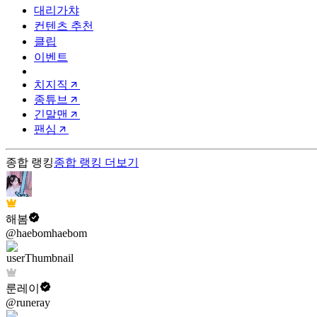
대리가챠
컨텐츠 추천
클립
이벤트
치지직
종튜브
긴말맨
팬심
종합 랭킹
종합 랭킹
더보기
해봄
@haebomhaebom
룬레이
@runeray