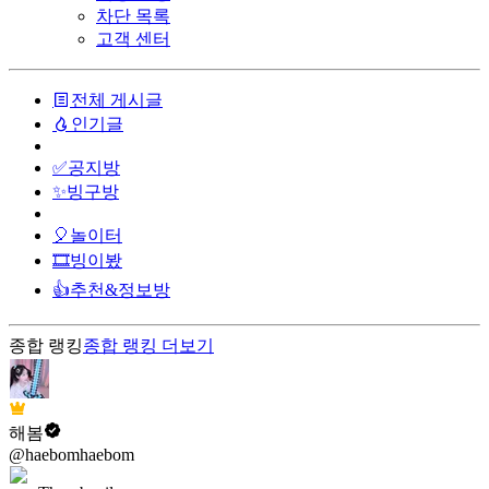
차단 목록
고객 센터
전체 게시글
인기글
✅공지방
✨빙구방
🎈놀이터
🎞️빙이봤
👍추천&정보방
종합 랭킹
종합 랭킹
더보기
해봄
@haebomhaebom