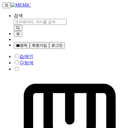
검색
원픽
회원가입
로그인
메인
탐색