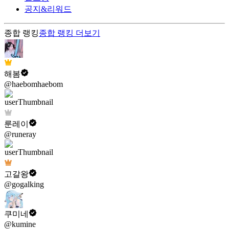
공지&리워드
종합 랭킹
종합 랭킹
더보기
해봄
@haebomhaebom
룬레이
@runeray
고갈왕
@gogalking
쿠미네
@kumine