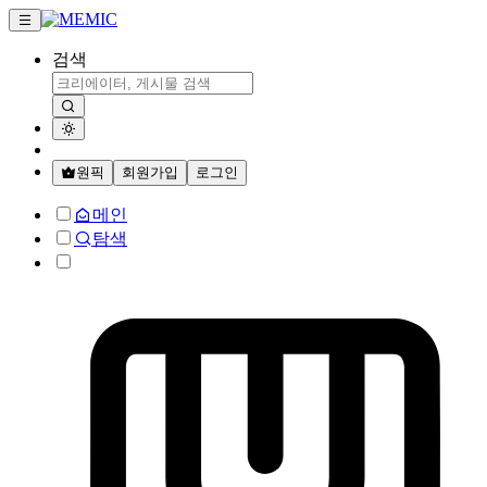
검색
원픽
회원가입
로그인
메인
탐색