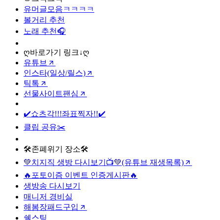
유머글모음ㅋㅋㅋㅋ
볼거리 추천
노래 추천🎧
ღ바로가기 링크↓ღ
유튜브
인스타(일상/릴스)
틱톡
선물사이트팬심
✔️쇼츠각!!!좌표찍자!!✔️
클립 공유✂️
🛠️존폐위기 장소🛠️
💚치지직 생방 다시보기📺💚(유튜브 재생목록)
🔥포토이즘 이벤트 인증게시판🔥
생방송 다시보기
매니저 경비실
해봄장패드구입
쉘스팅