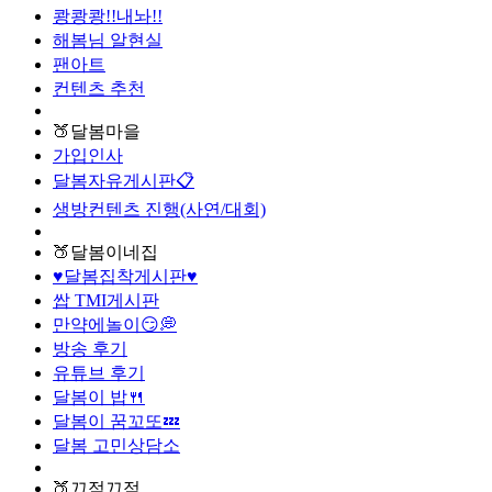
쾅쾅쾅!!내놔!!
해봄님 알현실
팬아트
컨텐츠 추천
🍑달봄마을
가입인사
달봄자유게시판📋
생방컨텐츠 진행(사연/대회)
🍑달봄이네집
♥달봄집착게시판♥
쌉 TMI게시판
만약에놀이😏💭
방송 후기
유튜브 후기
달봄이 밥🍴
달봄이 꿈꼬또💤
달봄 고민상담소
🍑끄적끄적