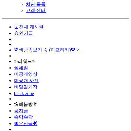
차단 목록
고객 센터
전체 게시글
인기글
💙생방송보기 숲 (아프리카)💙
✨리워드✨
썸네일
미공개영상
미공개 사진
비밀일기장
black zone
🌸해봄방🌸
공지글
속닥속닥
받은선물🎁