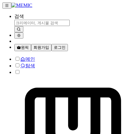
검색
원픽
회원가입
로그인
메인
탐색