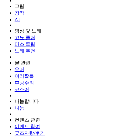
그림
창작
AI
영상 및 노래
고뇨 클립
타스 클립
노래 추천
쨜 관련
유머
여러짤들
후방주의
코스어
나눔합니다
나눔
컨텐츠 관련
이벤트 참여
굿즈자랑/후기