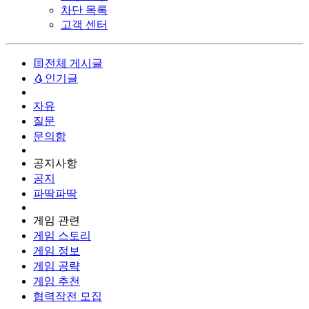
차단 목록
고객 센터
전체 게시글
인기글
자유
질문
문의함
공지사항
공지
파딱파딱
게임 관련
게임 스토리
게임 정보
게임 공략
게임 추천
협력작전 모집