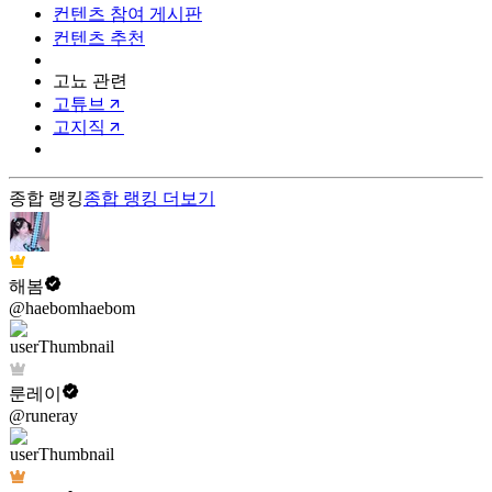
컨텐츠 참여 게시판
컨텐츠 추천
고뇨 관련
고튜브
고지직
종합 랭킹
종합 랭킹
더보기
해봄
@haebomhaebom
룬레이
@runeray