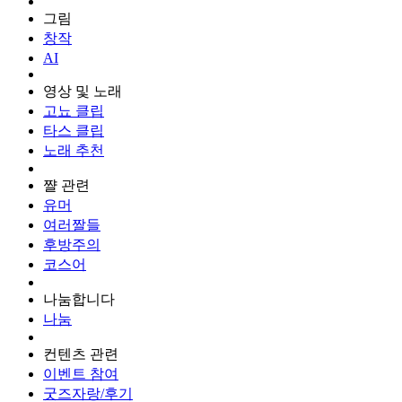
그림
창작
AI
영상 및 노래
고뇨 클립
타스 클립
노래 추천
쨜 관련
유머
여러짤들
후방주의
코스어
나눔합니다
나눔
컨텐츠 관련
이벤트 참여
굿즈자랑/후기