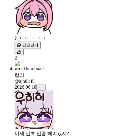
?ㅋㅋㅋㅋㅋㅋ
답글달기
2
칼리
@ajh8845
2026.06.18
이제 민초 인증 해야겠지?