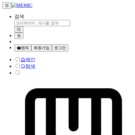
검색
원픽
회원가입
로그인
메인
탐색