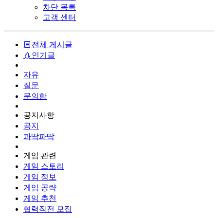
차단 목록
고객 센터
전체 게시글
인기글
자유
질문
문의함
공지사항
공지
파딱파딱
게임 관련
게임 스토리
게임 정보
게임 공략
게임 추천
협력작전 모집