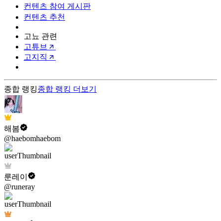
컨텐츠 참여 게시판
컨텐츠 추천
고뇨 관련
고튜브
고지직
종합 랭킹
종합 랭킹
더보기
해봄
@haebomhaebom
룬레이
@runeray