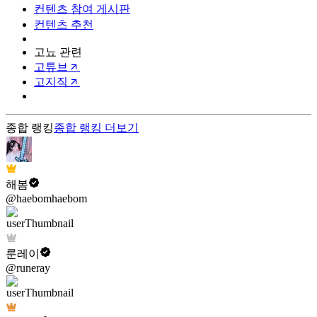
컨텐츠 참여 게시판
컨텐츠 추천
고뇨 관련
고튜브
고지직
종합 랭킹
종합 랭킹
더보기
해봄
@haebomhaebom
룬레이
@runeray