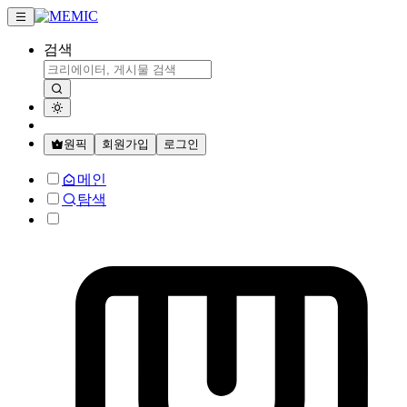
검색
원픽
회원가입
로그인
메인
탐색