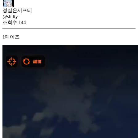
정실은시프티
@shifty
조회수
144
1페이즈