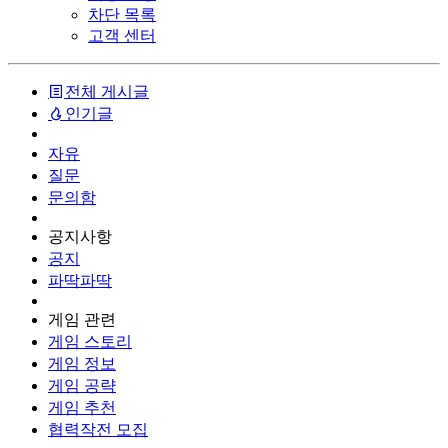
차단 목록
고객 센터
전체 게시글
인기글
자유
질문
문의함
공지사항
공지
파딱파딱
게임 관련
게임 스토리
게임 정보
게임 공략
게임 추천
협력작전 모집