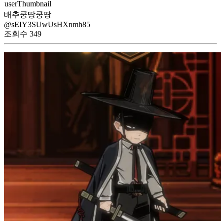
배추쿵땅쿵땅
@sEIY3SUwUsHXnmh85
조회수
349