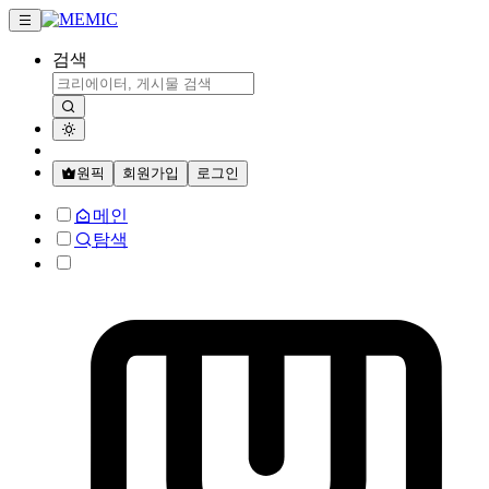
검색
원픽
회원가입
로그인
메인
탐색