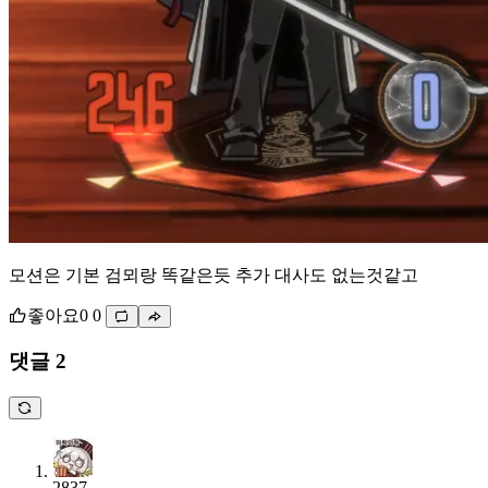
모션은 기본 검뫼랑 똑같은듯 추가 대사도 없는것같고
좋아요
0
0
댓글 2
2837