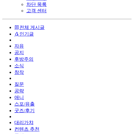
차단 목록
고객 센터
전체 게시글
인기글
자유
공지
후방주의
소식
창작
질문
공략
애니
스포/유출
굿즈/후기
대리가챠
컨텐츠 추천