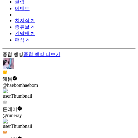
클립
이벤트
치지직
종튜브
긴말맨
팬심
종합 랭킹
종합 랭킹
더보기
해봄
@haebomhaebom
룬레이
@runeray