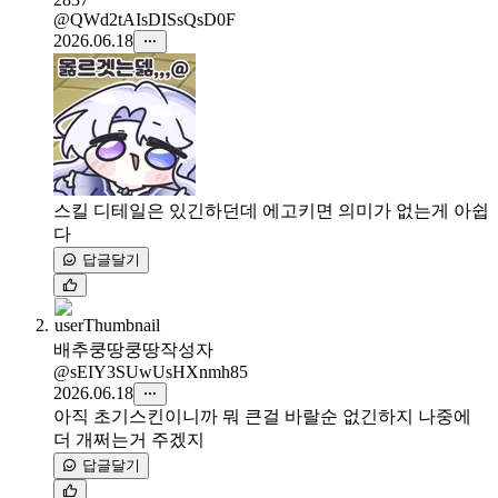
@QWd2tAIsDISsQsD0F
2026.06.18
스킬 디테일은 있긴하던데 에고키면 의미가 없는게 아쉽
다
답글달기
배추쿵땅쿵땅
작성자
@sEIY3SUwUsHXnmh85
2026.06.18
아직 초기스킨이니까 뭐 큰걸 바랄순 없긴하지 나중에
더 개쩌는거 주겠지
답글달기