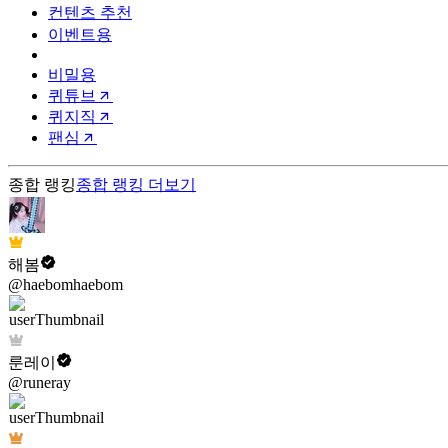
컨텐츠 추천
이벤트용
비밀용
퀴튜브
퀴지직
팬심
종합 랭킹
종합 랭킹
더보기
해봄
@haebomhaebom
룬레이
@runeray