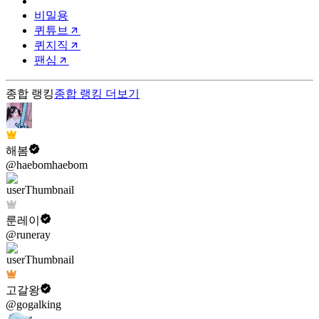
비밀용
퀴튜브
퀴지직
팬심
종합 랭킹
종합 랭킹
더보기
해봄
@haebomhaebom
룬레이
@runeray
고갈왕
@gogalking