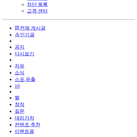
차단 목록
고객 센터
전체 게시글
인기글
공지
다시보기
자유
소식
스포,유출
19
짤
창작
질문
대리가차
컨텐츠 추천
이벤트용