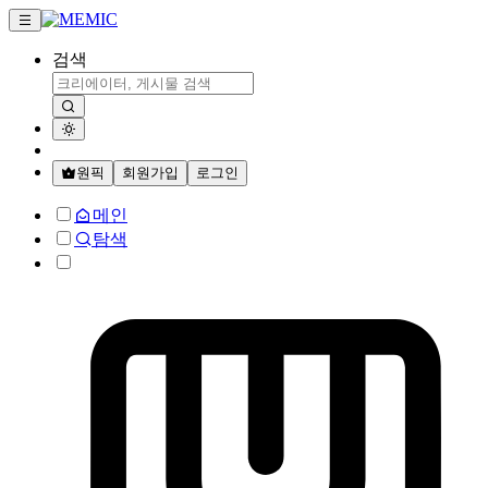
검색
원픽
회원가입
로그인
메인
탐색