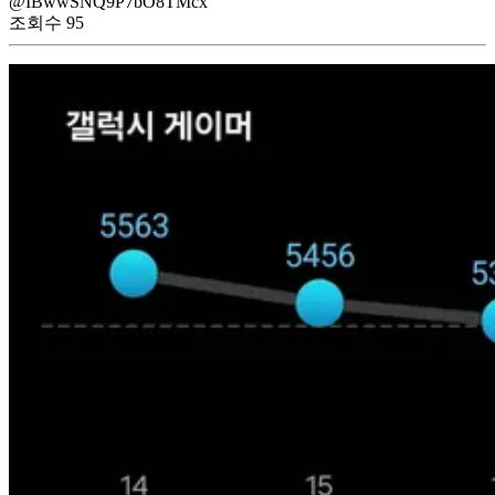
@IBwwSNQ9P7bO8TMcx
조회수
95