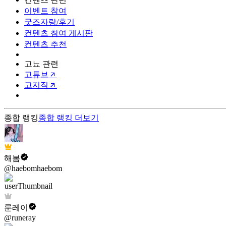
이벤트 참여
굿즈자랑/후기
컨텐츠 참여 게시판
컨텐츠 추천
고뇨 관련
고튜브
고지직
종합 랭킹
종합 랭킹
더보기
해봄
@haebomhaebom
룬레이
@runeray