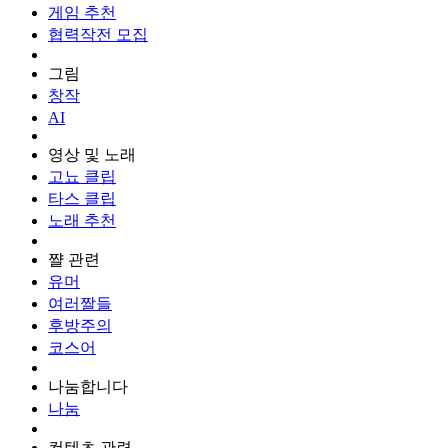
게임 추천
협력작전 모집
그림
창작
AI
영상 및 노래
고뇨 클립
타스 클립
노래 추천
쨜 관련
유머
여러짤들
후방주의
코스어
나눔합니다
나눔
컨텐츠 관련