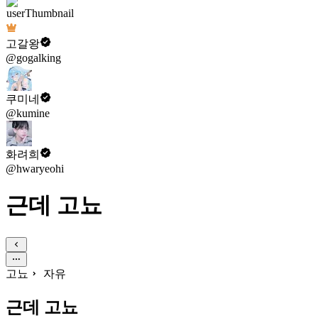
고갈왕
@gogalking
쿠미네
@kumine
화려희
@hwaryeohi
근데 고뇨
고뇨
자유
근데 고뇨