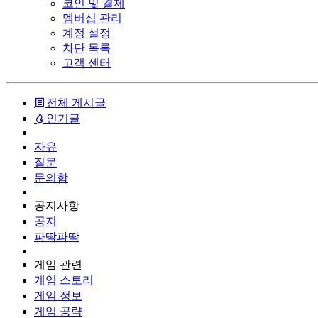
코인 및 결제
멤버십 관리
계정 설정
차단 목록
고객 센터
전체 게시글
인기글
자유
질문
문의함
공지사항
공지
파딱파딱
게임 관련
게임 스토리
게임 정보
게임 공략