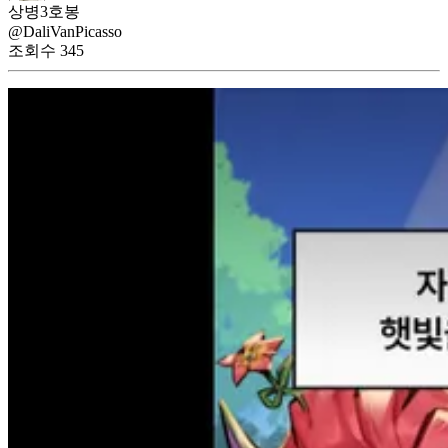
상병3호봉
@DaliVanPicasso
조회수
345