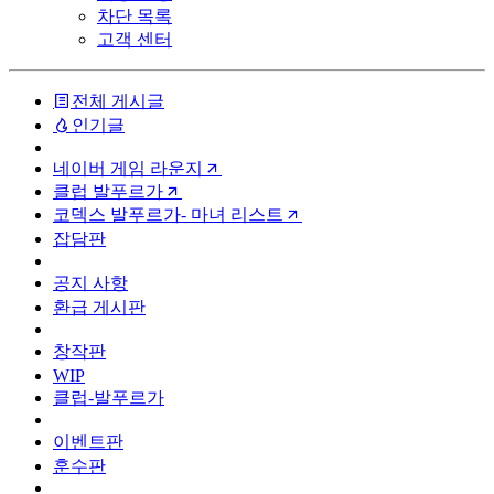
차단 목록
고객 센터
전체 게시글
인기글
네이버 게임 라운지
클럽 발푸르가
코덱스 발푸르가- 마녀 리스트
잡담판
공지 사항
환급 게시판
창작판
WIP
클럽-발푸르가
이벤트판
훈수판