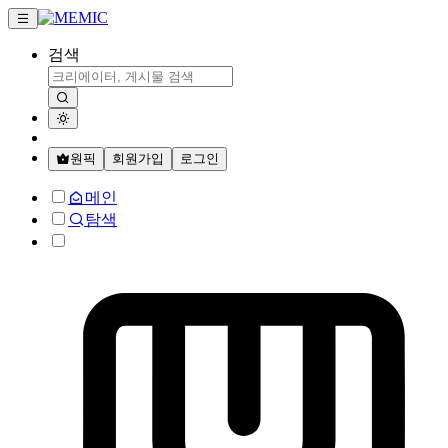
검색
원픽
회원가입
로그인
메인
탐색