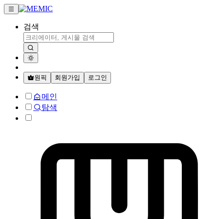
검색
원픽
회원가입
로그인
메인
탐색