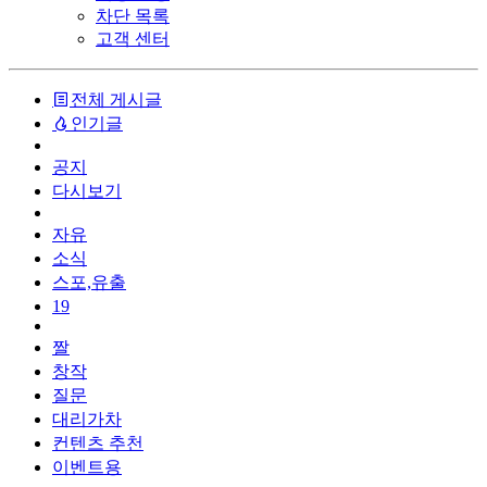
차단 목록
고객 센터
전체 게시글
인기글
공지
다시보기
자유
소식
스포,유출
19
짤
창작
질문
대리가차
컨텐츠 추천
이벤트용