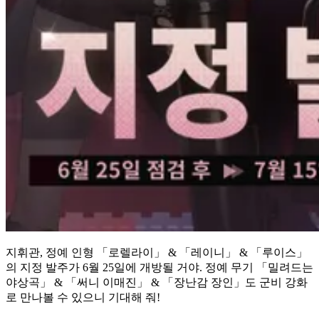
지휘관, 정예 인형 「로렐라이」 & 「레이니」 & 「루이스」
의 지정 발주가 6월 25일에 개방될 거야. 정예 무기 「밀려드는
야상곡」 & 「써니 이매진」 & 「장난감 장인」도 군비 강화
로 만나볼 수 있으니 기대해 줘!