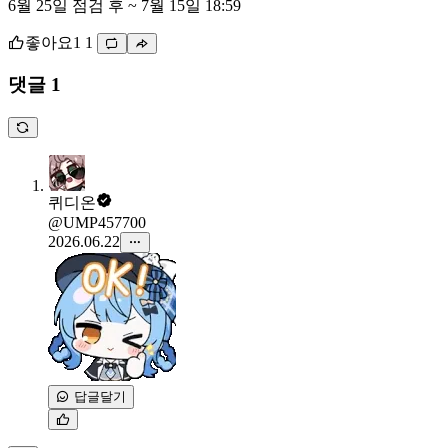
6월 25일 점검 후 ~ 7월 15일 18:59
좋아요
1
1
댓글 1
퀴디온
@UMP457700
2026.06.22
답글달기