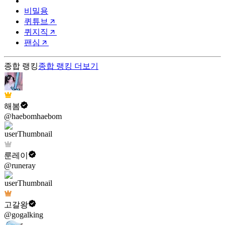
비밀용
퀴튜브
퀴지직
팬심
종합 랭킹
종합 랭킹
더보기
해봄
@haebomhaebom
룬레이
@runeray
고갈왕
@gogalking