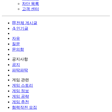
차단 목록
고객 센터
전체 게시글
인기글
자유
질문
문의함
공지사항
공지
파딱파딱
게임 관련
게임 스토리
게임 정보
게임 공략
게임 추천
협력작전 모집