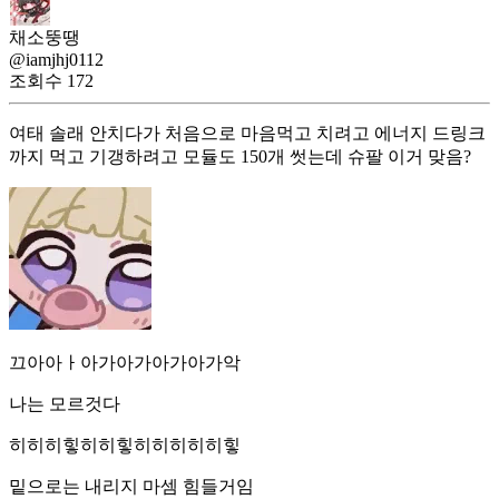
채소뚱땡
@iamjhj0112
조회수
172
여태 솔래 안치다가 처음으로 마음먹고 치려고 에너지 드링크
까지 먹고 기갱하려고 모듈도 150개 썻는데 슈팔 이거 맞음?
끄아아ㅏ아가아가아가아가악
나는 모르것다
히히히힣히히힣히히히히히힣
밑으로는 내리지 마셈 힘들거임