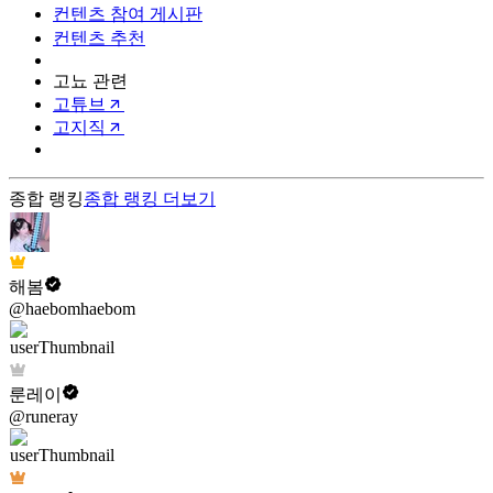
컨텐츠 참여 게시판
컨텐츠 추천
고뇨 관련
고튜브
고지직
종합 랭킹
종합 랭킹
더보기
해봄
@haebomhaebom
룬레이
@runeray