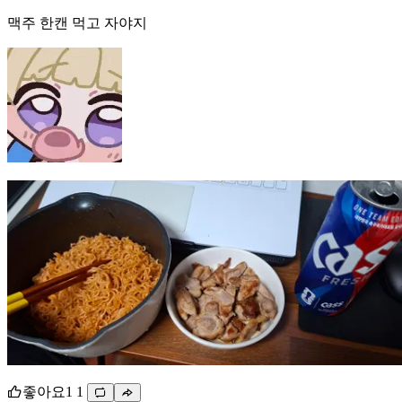
맥주 한캔 먹고 자야지
좋아요
1
1