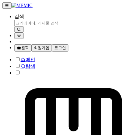
검색
원픽
회원가입
로그인
메인
탐색