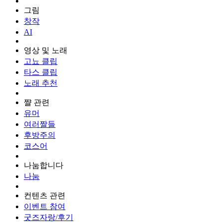
그림
창작
AI
영상 및 노래
고뇨 클립
타스 클립
노래 추천
쨜 관련
유머
여러짤들
후방주의
코스어
나눔합니다
나눔
컨텐츠 관련
이벤트 참여
굿즈자랑/후기