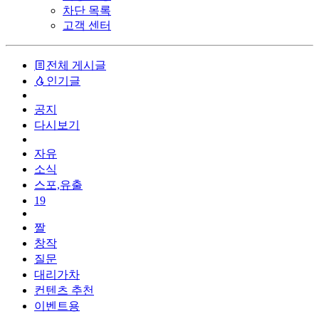
차단 목록
고객 센터
전체 게시글
인기글
공지
다시보기
자유
소식
스포,유출
19
짤
창작
질문
대리가차
컨텐츠 추천
이벤트용