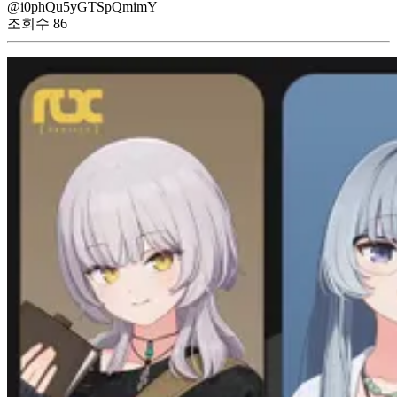
@i0phQu5yGTSpQmimY
조회수
86