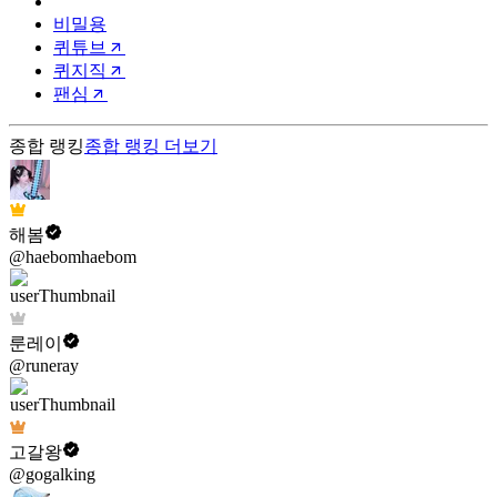
비밀용
퀴튜브
퀴지직
팬심
종합 랭킹
종합 랭킹
더보기
해봄
@haebomhaebom
룬레이
@runeray
고갈왕
@gogalking