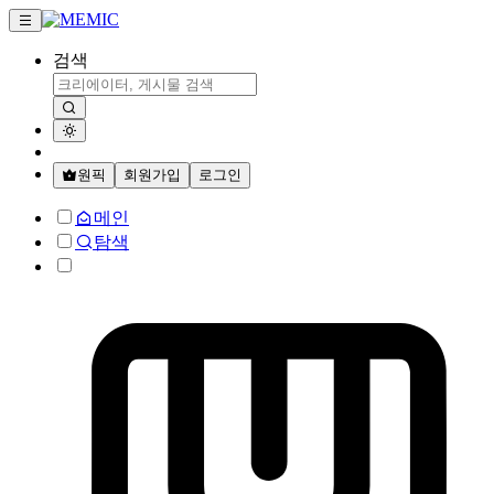
검색
원픽
회원가입
로그인
메인
탐색