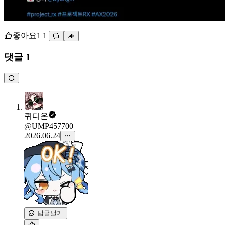
좋아요
1
1
댓글 1
퀴디온
@UMP457700
2026.06.24
답글달기