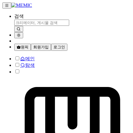
검색
원픽
회원가입
로그인
메인
탐색