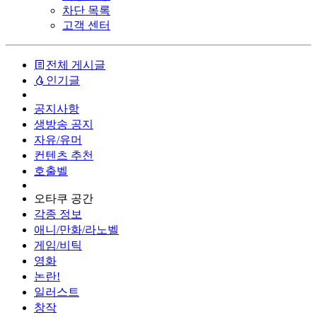
차단 목록
고객 센터
전체 게시글
인기글
공지사항
생방송 공지
자유/유머
컨텐츠 추천
호출벨
오타쿠 공간
각종 정보
애니/만화/라노벨
게임/비틱
영화
논란!
일러스트
창작