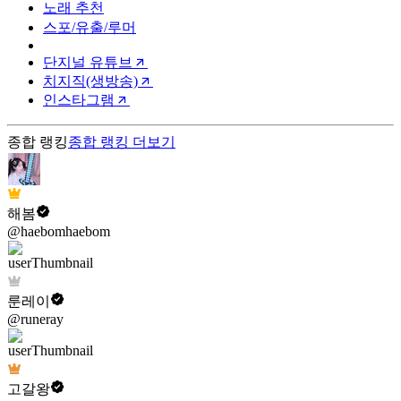
노래 추천
스포/유출/루머
단지널 유튜브
치지직(생방송)
인스타그램
종합 랭킹
종합 랭킹
더보기
해봄
@haebomhaebom
룬레이
@runeray
고갈왕