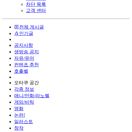
차단 목록
고객 센터
전체 게시글
인기글
공지사항
생방송 공지
자유/유머
컨텐츠 추천
호출벨
오타쿠 공간
각종 정보
애니/만화/라노벨
게임/비틱
영화
논란!
일러스트
창작