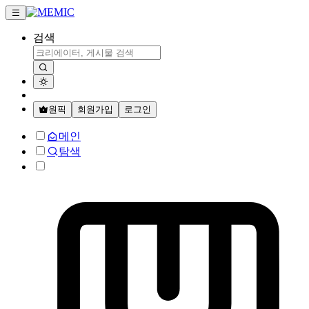
검색
원픽
회원가입
로그인
메인
탐색