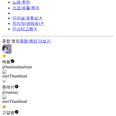
노래 추천
스포/유출/루머
단지널 유튜브
치지직(생방송)
인스타그램
종합 랭킹
종합 랭킹
더보기
해봄
@haebomhaebom
룬레이
@runeray
고갈왕