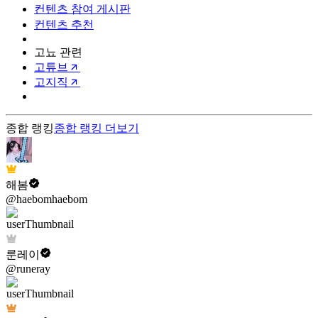
컨텐츠 참여 게시판
컨텐츠 추천
고뇨 관련
고튜브
고지직
종합 랭킹
종합 랭킹
더보기
해봄
@haebomhaebom
룬레이
@runeray