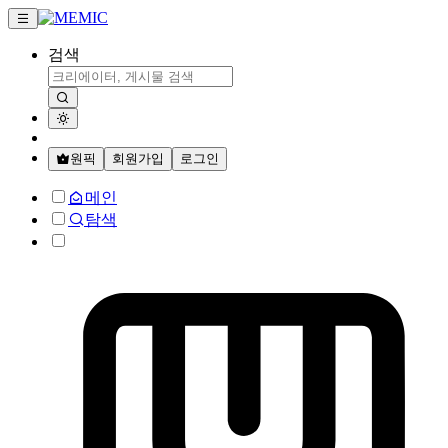
검색
원픽
회원가입
로그인
메인
탐색