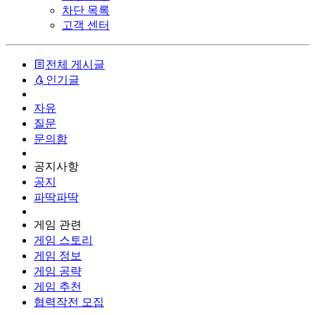
차단 목록
고객 센터
전체 게시글
인기글
자유
질문
문의함
공지사항
공지
파딱파딱
게임 관련
게임 스토리
게임 정보
게임 공략
게임 추천
협력작전 모집