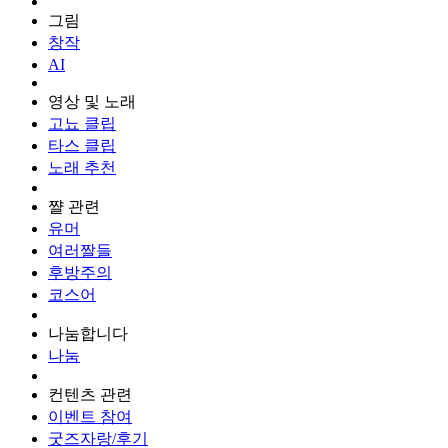
그림
창작
AI
영상 및 노래
고뇨 클립
타스 클립
노래 추천
쨜 관련
유머
여러짤들
후방주의
코스어
나눔합니다
나눔
컨텐츠 관련
이벤트 참여
굿즈자랑/후기