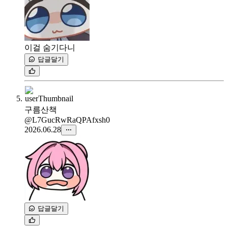
이걸 숨기다니
답글달기
구름산책
@L7GucRwRaQPAfxsh0
2026.06.28
답글달기