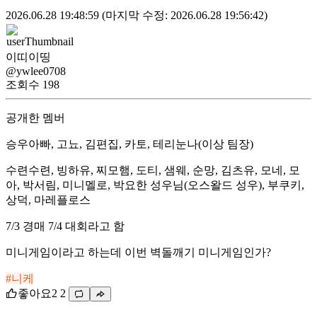
2026.06.28 19:48:59
(마지막 수정: 2026.06.28 19:56:42)
이띠이띵
@ywlee0708
조회수
198
공개한 멤버
승우아빠, 고뇨, 김편집, 카토, 테리눈나(이상 팀장)
수련수련, 빙하유, 찌모햄, 도티, 샘웨, 순망, 김츠유, 모네, 모
아, 박서림, 미니멜로, 박요한 성우님(오스왈드 성우), 부쿠키,
상덕, 마레플로스
7/3 경매 7/4 대회라고 함
미니게임이라고 하는데 이번 벽돌깨기 미니게임인가?
#니케
좋아요
2
2