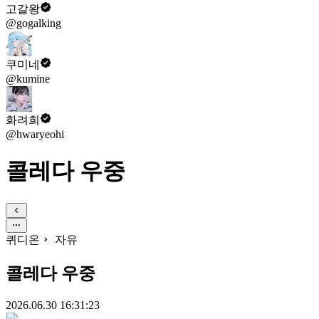
고갈왕
@gogalking
쿠미네
@kumine
화려희
@hwaryeohi
콜레다 우중
퀴디온
자유
콜레다 우중
2026.06.30 16:31:23