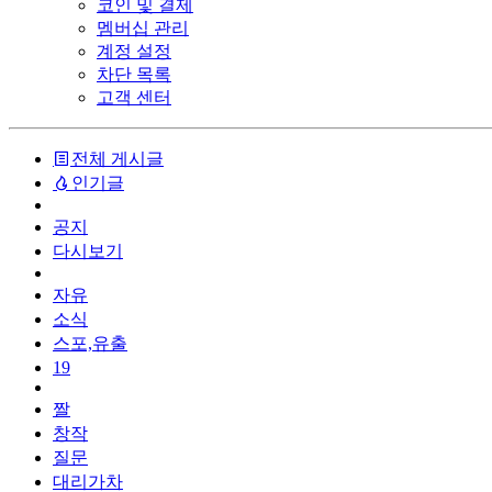
코인 및 결제
멤버십 관리
계정 설정
차단 목록
고객 센터
전체 게시글
인기글
공지
다시보기
자유
소식
스포,유출
19
짤
창작
질문
대리가차