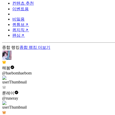
컨텐츠 추천
이벤트용
비밀용
퀴튜브
퀴지직
팬심
종합 랭킹
종합 랭킹
더보기
해봄
@haebomhaebom
룬레이
@runeray